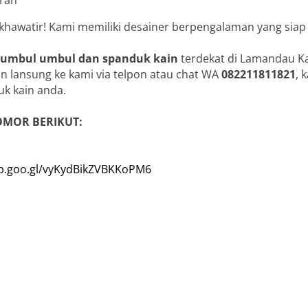
 khawatir! Kami memiliki desainer berpengalaman yang siap
 umbul umbul dan spanduk kain
terdekat di Lamandau K
n lansung ke kami via telpon atau chat WA
082211811821
, 
k kain anda.
OMOR BERIKUT:
pp.goo.gl/vyKydBikZVBKKoPM6