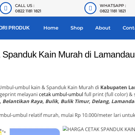
CALL US :
WHATSAPP :
0822 1181 1821
0822 1181 1821
Home
Shop
About
Cont
ORI PRODUK
& Spanduk Kain Murah di Lamandau
 Umbul-umbul kain & Spanduk Kain Murah di
Kabupaten L
ngeprint melayani
cetak umbul-umbul
full print (full color)
 Belantikan Raya, Bulik, Bulik Timur, Delang, Lamanda
mbul-umbul relatif murah, mulai Rp 10.000/meter lari untu