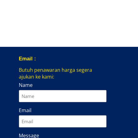
Email :
Butuh penawaran harga segera
ajukan ke kami:
Name
Email
Message