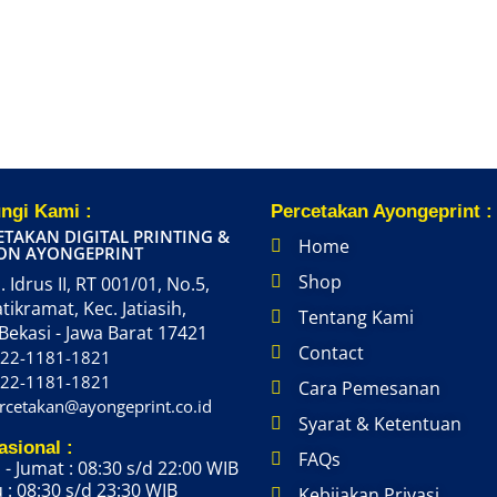
ngi Kami :
Percetakan Ayongeprint :
ETAKAN DIGITAL PRINTING &
Home
ON AYONGEPRINT
Shop
. Idrus II, RT 001/01, No.5,
atikramat, Kec. Jatiasih,
Tentang Kami
Bekasi - Jawa Barat 17421
Contact
22-1181-1821
22-1181-1821
Cara Pemesanan
rcetakan@ayongeprint.co.id
Syarat & Ketentuan
asional :
FAQs
 - Jumat : 08:30 s/d 22:00 WIB
 : 08:30 s/d 23:30 WIB
Kebijakan Privasi