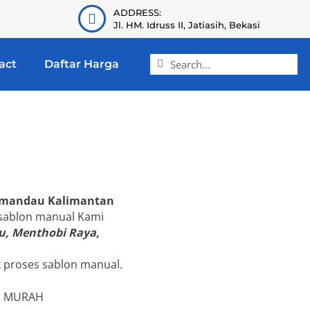
ADDRESS:
Jl. HM. Idruss II, Jatiasih, Bekasi
act
Daftar Harga
amandau Kalimantan
 & sablon manual Kami
u, Menthobi Raya,
k proses sablon manual.