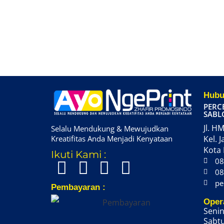
Hubu
PERC
SABL
Jl. HM
Selalu Mendukung & Mewujudkan
Kreatifitas Anda Menjadi Kenyataan
Kel. J
Kota 
Ikuti Kami :
08
08
pe
Pembayaran :
Oper
Senin
Sabtu