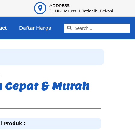
ADDRESS:
Jl. HM. Idruss II, Jatiasih, Bekasi
act
Daftar Harga
l
m Cepat & Murah
i Produk :