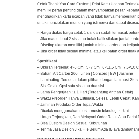
Cetak Thank You Card Custom | Print Kartu Ucapan Terimakasih
memiliki peran penting dalam menyampaikan pesan kepada 
menghadirkan kartu ucapan yang tidak hanya memberikan pesa
untuk menciptakan momen yang istimewa dan dapat disesua
– Harga diatas harga cetak 1 sisi dan sudah termasuk potong
– Jika mau di buat 2 sisi atau bolak balik silakan jumlah orde
– Disetiap ukuran memiliki jumlah minimal order dan kelipat
– Jika order tidak sesuai minimal atau kelipatan order tidak
Spesifikasi
– Ukuran Tersedia: 4×6 Cm | 5×7 Cm | 6×11.5 Cm | 7.5×10 
– Bahan: Art Carton 260 | Linen | Concord | BW | Jasmine
– Laminating: Tersedia dalam pilihan dengan laminasi Glossy
– Sisi Cetak: Opsi satu sisi atau dua sisi
– Lama Pengerjaan : ± 1 Hari (Tergantung Antrian Cetak)
– Waktu Preorder Hanya Estimasi, Selesai Lebih Cepat, Ka
– Jaminan Produksi Order Tepat Waktu
– Dicetak menggunakan mesin-mesin teknologi terkini
– Harga Terjangkau, Dan Melayani Order Retail Atau Partai 
– Bisa Custom Design Sesuai Kebutuhan
– Terima Jasa Design Jika File Belum Ada (Biaya tambahan)