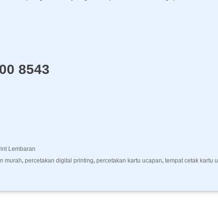
000 8543
rint Lembaran
an murah
percetakan digital printing
percetakan kartu ucapan
tempat cetak kartu 
,
,
,