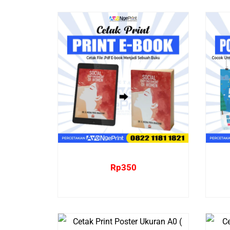
Rp
350