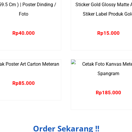
Rp
40.000
Rp
15.000
Rp
85.000
Rp
185.000
Order Sekarang !!