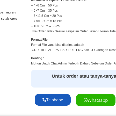
Minimal & Kelipatan Order Per Ukuran
– 4×6 Cm = 50 Pcs
– 5×7 Cm = 35 Pcs
apan murah
,
– 6×11.5 Cm = 20 Pcs
 cetak kartu
– 7.5×10 Cm = 18 Pcs
– 10×15 Cm = 8 Pcs
Jika Order Tidak Sesuai Kelipatan Order Setiap Ukuran Tid
Format File :
Format File yang bisa diterima adalah
.CDR .TIFF .AI .EPS .PSD .PDF .PNG dan .JPG dengan Resol
Penting :
Mohon Untuk Chat Admin Terlebih Dahulu Sebelum Order, 
Untuk order atau tanya-tanya s
Telphone
Whatsapp