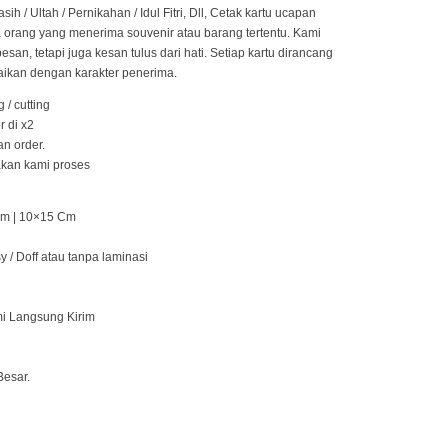
 / Ultah / Pernikahan / Idul Fitri, Dll, Cetak kartu ucapan
orang yang menerima souvenir atau barang tertentu. Kami
n, tetapi juga kesan tulus dari hati. Setiap kartu dirancang
ikan dengan karakter penerima.
 / cutting
r di x2
an order.
 akan kami proses
Cm | 10×15 Cm
 / Doff atau tanpa laminasi
mi Langsung Kirim
Besar.