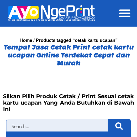
Daft
Home
/ Products tagged “cetak kartu ucapan”
Tempat Jasa Cetak Print cetak kartu
ucapan Online Terdekat Cepat dan
Murah
Silkan Pilih Produk Cetak / Print Sesuai cetak
kartu ucapan Yang Anda Butuhkan di Bawah
Ini