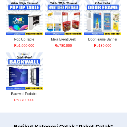
Pop Up Table
Meja Event Desk
Door Frame Banner
Rp
1.600.000
Rp
780.000
Rp
180.000
Backwall Portable
Rp
3.700.000
Berikut Kategori Cetak "Paket Cetak"