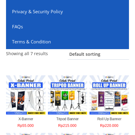
Privacy & Security Policy
FAQs
Terms & Condition
Showing all 7 results
X-Banner
Tripod Banner
Roll Up Banner
Rp
55.000
Rp
215.000
Rp
220.000