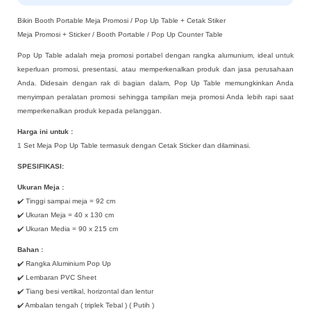
Bikin Booth Portable Meja Promosi / Pop Up Table + Cetak Stiker
Meja Promosi + Sticker / Booth Portable / Pop Up Counter Table
Pop Up Table adalah meja promosi portabel dengan rangka alumunium, ideal untuk
keperluan promosi, presentasi, atau memperkenalkan produk dan jasa perusahaan
Anda. Didesain dengan rak di bagian dalam, Pop Up Table memungkinkan Anda
menyimpan peralatan promosi sehingga tampilan meja promosi Anda lebih rapi saat
memperkenalkan produk kepada pelanggan.
Harga ini untuk :
1 Set Meja Pop Up Table termasuk dengan Cetak Sticker dan dilaminasi.
SPESIFIKASI:
Ukuran Meja :
✔️ Tinggi sampai meja = 92 cm
✔️ Ukuran Meja = 40 x 130 cm
✔️ Ukuran Media = 90 x 215 cm
Bahan :
✔️ Rangka Aluminium Pop Up
✔️ Lembaran PVC Sheet
✔️ Tiang besi vertikal, horizontal dan lentur
✔️ Ambalan tengah ( triplek Tebal ) ( Putih )