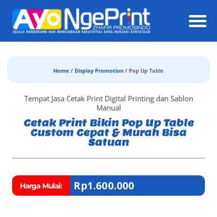
Daft
Home
/
Display Promotion
/ Pop Up Table
Tempat Jasa Cetak Print Digital Printing dan Sablon
Manual
Cetak Print Bikin Pop Up Table
Custom Cepat & Murah Bisa
Satuan
Rp
1.600.000
Harga Mulai: