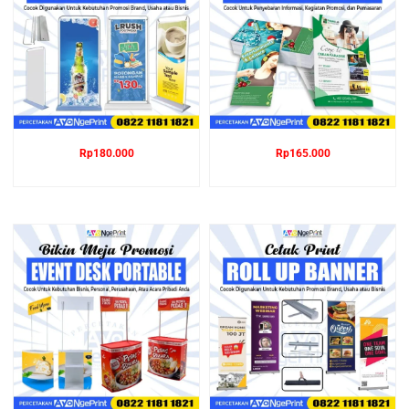
Rp
180.000
Rp
165.000