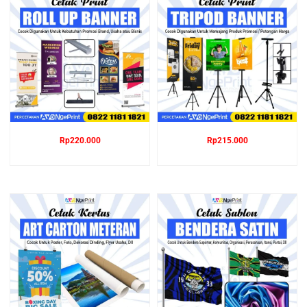
Rp
220.000
Rp
215.000