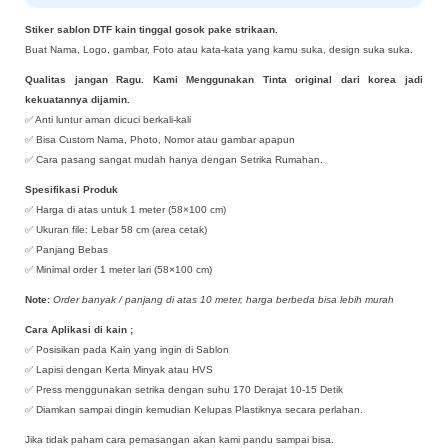
Stiker sablon DTF kain tinggal gosok pake strikaan.
Buat Nama, Logo, gambar, Foto atau kata-kata yang kamu suka, design suka suka.
Qualitas jangan Ragu. Kami Menggunakan Tinta original dari korea jadi
kekuatannya dijamin.
✅ Anti luntur aman dicuci berkali-kali
✅ Bisa Custom Nama, Photo, Nomor atau gambar apapun
✅ Cara pasang sangat mudah hanya dengan Setrika Rumahan.
Spesifikasi Produk
✅ Harga di atas untuk 1 meter (58×100 cm)
✅ Ukuran file: Lebar 58 cm (area cetak)
✅ Panjang Bebas
✅ Minimal order 1 meter lari (58×100 cm)
Note:
Order banyak / panjang di atas 10 meter, harga berbeda bisa lebih murah
Cara Aplikasi di kain ;
✅ Posisikan pada Kain yang ingin di Sablon
✅ Lapisi dengan Kerta Minyak atau HVS
✅ Press menggunakan setrika dengan suhu 170 Derajat 10-15 Detik
✅ Diamkan sampai dingin kemudian Kelupas Plastiknya secara perlahan.
Jika tidak paham cara pemasangan akan kami pandu sampai bisa.