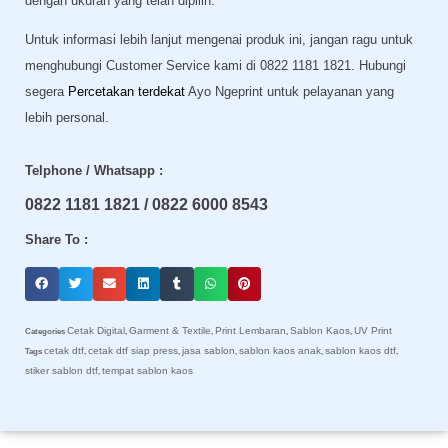
dengan ukuran yang telah dipilih.
Untuk informasi lebih lanjut mengenai produk ini, jangan ragu untuk
menghubungi Customer Service kami di 0822 1181 1821. Hubungi
segera
Percetakan terdekat
Ayo Ngeprint untuk pelayanan yang
lebih personal.
Telphone / Whatsapp :
0822 1181 1821 / 0822 6000 8543
Share To :
Cetak Digital
Garment & Textile
Print Lembaran
Sablon Kaos
UV Print
Categories
,
,
,
,
cetak dtf
cetak dtf siap press
jasa sablon
sablon kaos anak
sablon kaos dtf
Tags
,
,
,
,
,
stiker sablon dtf
tempat sablon kaos
,