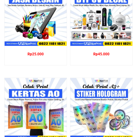
Rp
25.000
Rp
45.000