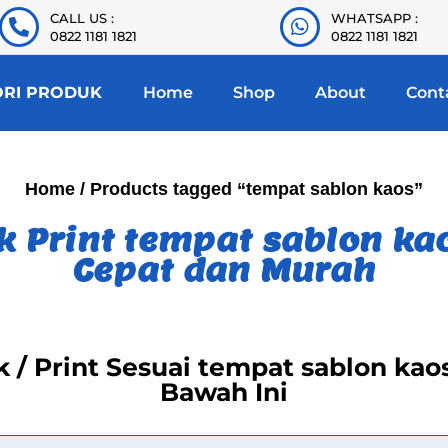
CALL US :
WHATSAPP :
0822 1181 1821
0822 1181 1821
ORI PRODUK
Home
Shop
About
Cont
Home
/ Products tagged “tempat sablon kaos”
k Print tempat sablon kao
Cepat dan Murah
ak / Print Sesuai tempat sablon ka
Bawah Ini