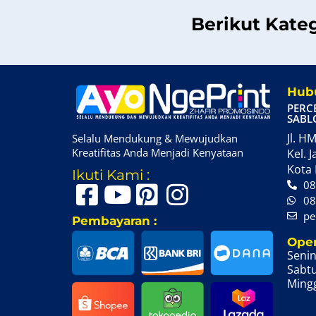
Berikut Kate
Hubu
PERC
SABL
Jl. HM
Selalu Mendukung & Mewujudkan
Kreatifitas Anda Menjadi Kenyataan
Kel. J
Kota 
Ikuti Kami :
08
08
pe
Pembayaran :
Oper
Senin
Sabtu
Mingg