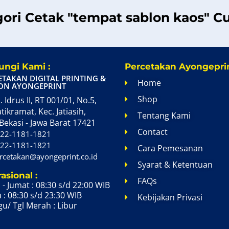
gori Cetak "tempat sablon kaos" C
ngi Kami :
Percetakan Ayongeprin
ETAKAN DIGITAL PRINTING &
Home
ON AYONGEPRINT
Shop
. Idrus II, RT 001/01, No.5,
atikramat, Kec. Jatiasih,
Tentang Kami
Bekasi - Jawa Barat 17421
Contact
22-1181-1821
22-1181-1821
Cara Pemesanan
rcetakan@ayongeprint.co.id
Syarat & Ketentuan
asional :
FAQs
 - Jumat : 08:30 s/d 22:00 WIB
 : 08:30 s/d 23:30 WIB
Kebijakan Privasi
u/ Tgl Merah : Libur