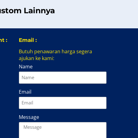
ustom Lainnya
t :
Email :
Butuh penawaran harga segera
ajukan ke kami:
Name
Email
Message