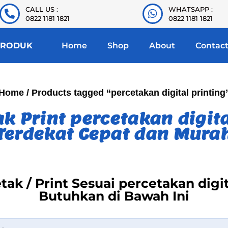
CALL US :
WHATSAPP :
0822 1181 1821
0822 1181 1821
PRODUK
Home
Shop
About
Contac
Home
/ Products tagged “percetakan digital printing
k Print percetakan digita
Terdekat Cepat dan Mura
etak / Print Sesuai percetakan digi
Butuhkan di Bawah Ini