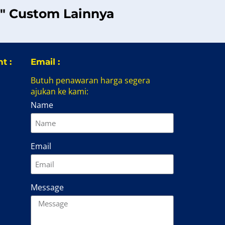
g" Custom Lainnya
t :
Email :
Butuh penawaran harga segera
ajukan ke kami:
Name
Email
Message