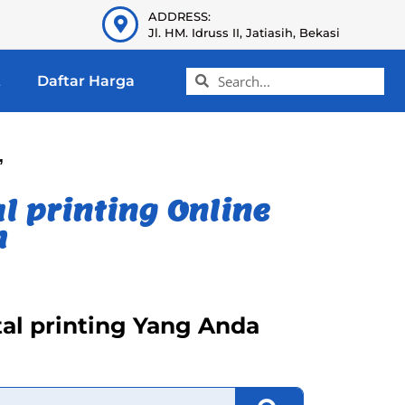
ADDRESS:
Jl. HM. Idruss II, Jatiasih, Bekasi
t
Daftar Harga
”
l printing Online
h
tal printing Yang Anda