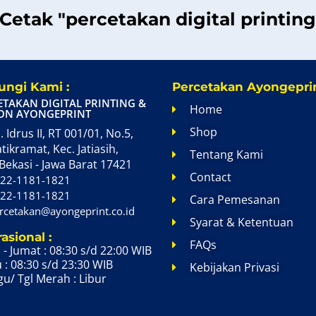
 Cetak "percetakan digital printin
ngi Kami :
Percetakan Ayongeprin
ETAKAN DIGITAL PRINTING &
Home
ON AYONGEPRINT
Shop
. Idrus II, RT 001/01, No.5,
atikramat, Kec. Jatiasih,
Tentang Kami
Bekasi - Jawa Barat 17421
Contact
22-1181-1821
22-1181-1821
Cara Pemesanan
rcetakan@ayongeprint.co.id
Syarat & Ketentuan
asional :
FAQs
 - Jumat : 08:30 s/d 22:00 WIB
 : 08:30 s/d 23:30 WIB
Kebijakan Privasi
u/ Tgl Merah : Libur