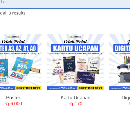
 all 3 results
Poster
Kartu Ucapan
Digi
Rp
6.000
Rp
170