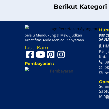
Berikut Kategori
Hubu
Selalu Mendukung & Mewujudkan
PERC
SABL
Kreatifitas Anda Menjadi Kenyataan
Jl. HM
Ikuti Kami :
Kel. J
Kota 
08
Pembayaran :
08
pe
Oper
Senin
Sabtu
Mingg