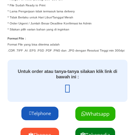
* File Sudah Ready to Print
* Lama Pengerjaan tidak termasuk lama delivery
* Tidak Berlaku untuk Hari Libur/Tanggal Merah
* Order Urgent / Jumlah Besar Deadline Konfirmasi ke Admin
* Silakan pilih varian bahan yang di inginkan
Format File :
Format File yang bisa diterima adalah
.CDR .TIFF .AI .EPS .PSD .PDF .PNG dan .JPG dengan Resolusi Tinggi min 300dpi
Untuk order atau tanya-tanya silakan klik link di
bawah ini :
Telphone
Whatsapp
Shopee
Tokopedia