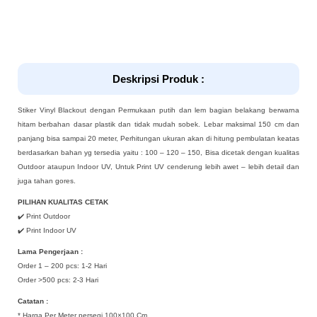
Deskripsi Produk :
Stiker Vinyl Blackout dengan Permukaan putih dan lem bagian belakang berwarna
hitam berbahan dasar plastik dan tidak mudah sobek. Lebar maksimal 150 cm dan
panjang bisa sampai 20 meter, Perhitungan ukuran akan di hitung pembulatan keatas
berdasarkan bahan yg tersedia yaitu : 100 – 120 – 150, Bisa dicetak dengan kualitas
Outdoor ataupun Indoor UV, Untuk Print UV cenderung lebih awet – lebih detail dan
juga tahan gores.
PILIHAN KUALITAS CETAK
✔️ Print Outdoor
✔️ Print Indoor UV
Lama Pengerjaan :
Order 1 – 200 pcs: 1-2 Hari
Order >500 pcs: 2-3 Hari
Catatan :
* Harga Per Meter persegi 100×100 Cm