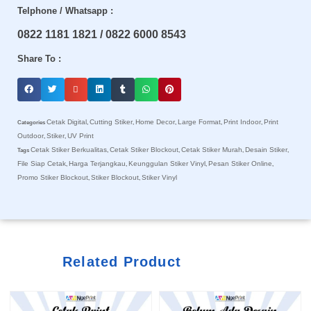
Telphone / Whatsapp :
0822 1181 1821 / 0822 6000 8543
Share To :
Cetak Digital
Cutting Stiker
Home Decor
Large Format
Print Indoor
Print
Categories
,
,
,
,
,
Outdoor
Stiker
UV Print
,
,
Cetak Stiker Berkualitas
Cetak Stiker Blockout
Cetak Stiker Murah
Desain Stiker
Tags
,
,
,
,
File Siap Cetak
Harga Terjangkau
Keunggulan Stiker Vinyl
Pesan Stiker Online
,
,
,
,
Promo Stiker Blockout
Stiker Blockout
Stiker Vinyl
,
,
Related Product