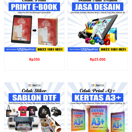
Rp
350
Rp
25.000