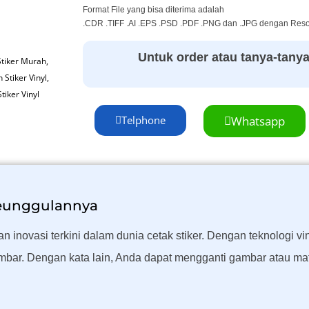
Format File yang bisa diterima adalah
.CDR .TIFF .AI .EPS .PSD .PDF .PNG dan .JPG dengan Resol
Untuk order atau tanya-tanya s
Stiker Murah
,
 Stiker Vinyl
,
Stiker Vinyl
Telphone
Whatsapp
Keunggulannya
inovasi terkini dalam dunia cetak stiker. Dengan teknologi viny
bar. Dengan kata lain, Anda dapat mengganti gambar atau mat