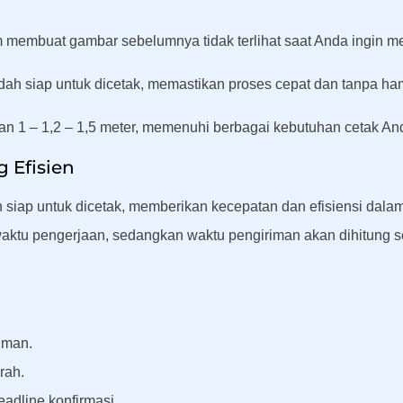
membuat gambar sebelumnya tidak terlihat saat Anda ingin me
dah siap untuk dicetak, memastikan proses cepat dan tanpa ha
an 1 – 1,2 – 1,5 meter, memenuhi berbagai kebutuhan cetak An
g Efisien
ah siap untuk dicetak, memberikan kecepatan dan efisiensi da
tu pengerjaan, sedangkan waktu pengiriman akan dihitung se
iman.
rah.
adline konfirmasi.