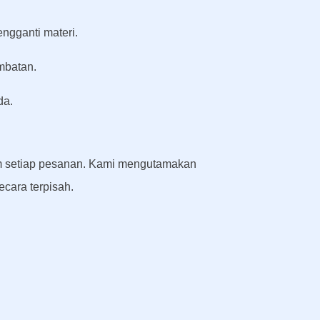
ngganti materi.
mbatan.
da.
lam setiap pesanan. Kami mengutamakan
cara terpisah.