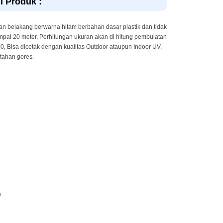
i Produk :
an belakang berwarna hitam berbahan dasar plastik dan tidak
pai 20 meter, Perhitungan ukuran akan di hitung pembulatan
50, Bisa dicetak dengan kualitas Outdoor ataupun Indoor UV,
 tahan gores.
n