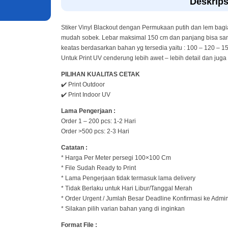
Deskrips
Stiker Vinyl Blackout dengan Permukaan putih dan lem bagi
mudah sobek. Lebar maksimal 150 cm dan panjang bisa sam
keatas berdasarkan bahan yg tersedia yaitu : 100 – 120 – 1
Untuk Print UV cenderung lebih awet – lebih detail dan juga
PILIHAN KUALITAS CETAK
✔️ Print Outdoor
✔️ Print Indoor UV
Lama Pengerjaan :
Order 1 – 200 pcs: 1-2 Hari
Order >500 pcs: 2-3 Hari
Catatan :
* Harga Per Meter persegi 100×100 Cm
* File Sudah Ready to Print
* Lama Pengerjaan tidak termasuk lama delivery
* Tidak Berlaku untuk Hari Libur/Tanggal Merah
* Order Urgent / Jumlah Besar Deadline Konfirmasi ke Admi
* Silakan pilih varian bahan yang di inginkan
Format File :