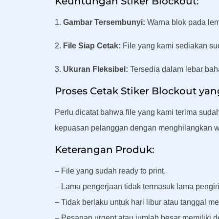
Keuntungan Stiker Blockout:
1.
Gambar Tersembunyi:
Warna blok pada lem 
2.
File Siap Cetak:
File yang kami sediakan su
3.
Ukuran Fleksibel:
Tersedia dalam lebar bah
Proses Cetak Stiker Blockout yan
Perlu dicatat bahwa file yang kami terima sud
kepuasan pelanggan dengan menghilangkan wak
Keterangan Produk:
– File yang sudah ready to print.
– Lama pengerjaan tidak termasuk lama pengir
– Tidak berlaku untuk hari libur atau tanggal me
– Pesanan urgent atau jumlah besar memiliki de