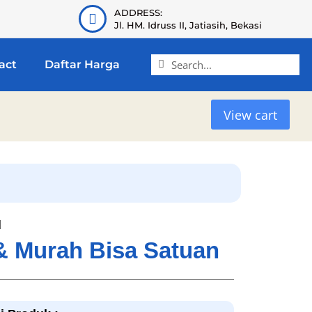
ADDRESS:
Jl. HM. Idruss II, Jatiasih, Bekasi
act
Daftar Harga
View cart
l
 & Murah Bisa Satuan