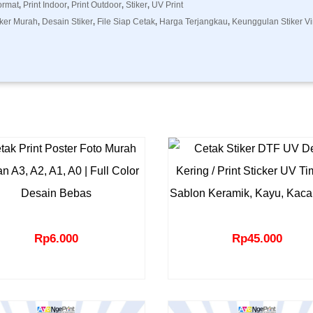
ormat
Print Indoor
Print Outdoor
Stiker
UV Print
,
,
,
,
iker Murah
Desain Stiker
File Siap Cetak
Harga Terjangkau
Keunggulan Stiker Vi
,
,
,
,
Rp
6.000
Rp
45.000