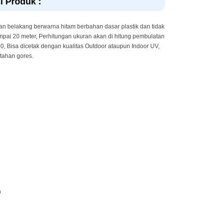
i Produk :
an belakang berwarna hitam berbahan dasar plastik dan tidak
pai 20 meter, Perhitungan ukuran akan di hitung pembulatan
50, Bisa dicetak dengan kualitas Outdoor ataupun Indoor UV,
 tahan gores.
n