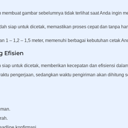
membuat gambar sebelumnya tidak terlihat saat Anda ingin me
dah siap untuk dicetak, memastikan proses cepat dan tanpa ha
an 1 – 1,2 – 1,5 meter, memenuhi berbagai kebutuhan cetak An
g Efisien
ah siap untuk dicetak, memberikan kecepatan dan efisiensi da
tu pengerjaan, sedangkan waktu pengiriman akan dihitung se
iman.
rah.
adline konfirmasi.