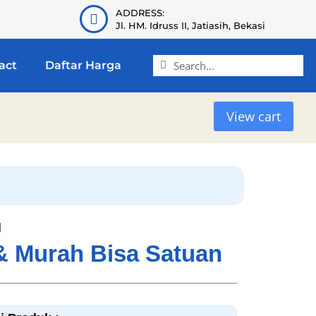
ADDRESS:
Jl. HM. Idruss II, Jatiasih, Bekasi
act
Daftar Harga
View cart
l
 & Murah Bisa Satuan