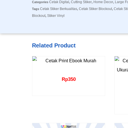
Cetak Digital
Cutting Stiker
Home Decor
Large F
Categories
,
,
,
Cetak Stiker Berkualitas
Cetak Stiker Blockout
Cetak St
Tags
,
,
Blockout
Stiker Vinyl
,
Related Product
Rp
350