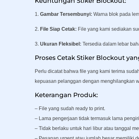
Keuntungan Stiker Blockout:
1.
Gambar Tersembunyi:
Warna blok pada lem 
2.
File Siap Cetak:
File yang kami sediakan su
3.
Ukuran Fleksibel:
Tersedia dalam lebar bah
Proses Cetak Stiker Blockout yan
Perlu dicatat bahwa file yang kami terima sud
kepuasan pelanggan dengan menghilangkan wak
Keterangan Produk:
– File yang sudah ready to print.
– Lama pengerjaan tidak termasuk lama pengir
– Tidak berlaku untuk hari libur atau tanggal me
– Pesanan urgent atau jumlah besar memiliki de