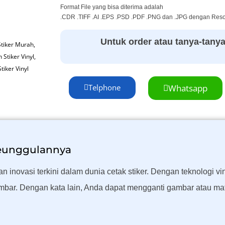
Format File yang bisa diterima adalah
.CDR .TIFF .AI .EPS .PSD .PDF .PNG dan .JPG dengan Resol
Untuk order atau tanya-tanya s
Stiker Murah
,
 Stiker Vinyl
,
Stiker Vinyl
Telphone
Whatsapp
Keunggulannya
inovasi terkini dalam dunia cetak stiker. Dengan teknologi viny
bar. Dengan kata lain, Anda dapat mengganti gambar atau mat