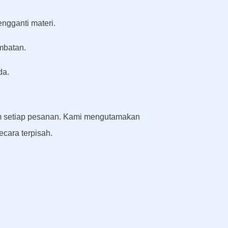
ngganti materi.
mbatan.
da.
lam setiap pesanan. Kami mengutamakan
cara terpisah.