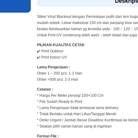
Deskrips
Stiker Vinyl Blackout dengan Permukaan putih dan lem bagi
mudah sobek. Lebar maksimal 150 cm dan panjang bisa sam
keatas berdasarkan bahan yg tersedia yaitu : 100 – 120 – 1
Untuk Print UV cenderung lebih awet – lebih detail dan juga
PILIHAN KUALITAS CETAK
✔️ Print Outdoor
✔️ Print Indoor UV
Lama Pengerjaan :
Order 1 – 200 pcs: 1-2 Hari
Order >500 pcs: 2-3 Hari
Catatan :
* Harga Per Meter persegi 100×100 Cm
* File Sudah Ready to Print
* Lama Pengerjaan tidak termasuk lama delivery
* Tidak Berlaku untuk Hari Libur/Tanggal Merah
* Order Urgent / Jumlah Besar Deadline Konfirmasi ke Admi
* Silakan pilih varian bahan yang di inginkan
Format File :