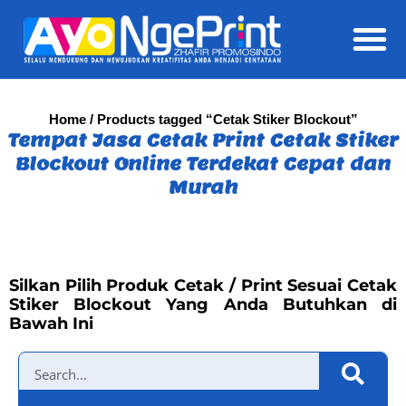
Daft
Home
/ Products tagged “Cetak Stiker Blockout”
Tempat Jasa Cetak Print Cetak Stiker
Blockout Online Terdekat Cepat dan
Murah
Silkan Pilih Produk Cetak / Print Sesuai Cetak
Stiker Blockout Yang Anda Butuhkan di
Bawah Ini