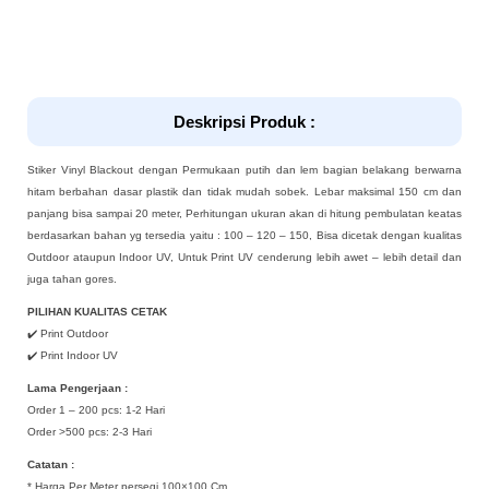
Deskripsi Produk :
Stiker Vinyl Blackout dengan Permukaan putih dan lem bagian belakang berwarna
hitam berbahan dasar plastik dan tidak mudah sobek. Lebar maksimal 150 cm dan
panjang bisa sampai 20 meter, Perhitungan ukuran akan di hitung pembulatan keatas
berdasarkan bahan yg tersedia yaitu : 100 – 120 – 150, Bisa dicetak dengan kualitas
Outdoor ataupun Indoor UV, Untuk Print UV cenderung lebih awet – lebih detail dan
juga tahan gores.
PILIHAN KUALITAS CETAK
✔️ Print Outdoor
✔️ Print Indoor UV
Lama Pengerjaan :
Order 1 – 200 pcs: 1-2 Hari
Order >500 pcs: 2-3 Hari
Catatan :
* Harga Per Meter persegi 100×100 Cm