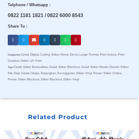
Telphone / Whatsapp :
0822 1181 1821 / 0822 6000 8543
Share To :
Cetak Digital
Cutting Stiker
Home Decor
Large Format
Print Indoor
Print
Categories
,
,
,
,
,
Outdoor
Stiker
UV Print
,
,
Cetak Stiker Berkualitas
Cetak Stiker Blockout
Cetak Stiker Murah
Desain Stiker
Tags
,
,
,
,
File Siap Cetak
Harga Terjangkau
Keunggulan Stiker Vinyl
Pesan Stiker Online
,
,
,
,
Promo Stiker Blockout
Stiker Blockout
Stiker Vinyl
,
,
Related Product