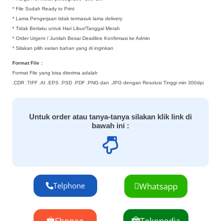
* File Sudah Ready to Print
* Lama Pengerjaan tidak termasuk lama delivery
* Tidak Berlaku untuk Hari Libur/Tanggal Merah
* Order Urgent / Jumlah Besar Deadline Konfirmasi ke Admin
* Silakan pilih varian bahan yang di inginkan
Format File :
Format File yang bisa diterima adalah
.CDR .TIFF .AI .EPS .PSD .PDF .PNG dan .JPG dengan Resolusi Tinggi min 300dpi
Untuk order atau tanya-tanya silakan klik link di
bawah ini :
Telphone
Whatsapp
Shopee
Tokopedia