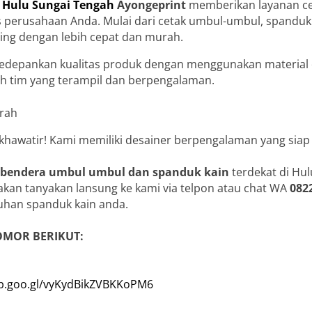
di Hulu Sungai Tengah
Ayongeprint
memberikan layanan ce
 perusahaan Anda. Mulai dari cetak umbul-umbul, spanduk k
ing dengan lebih cepat dan murah.
depankan kualitas produk dengan menggunakan material d
oleh tim yang terampil dan berpengalaman.
 khawatir! Kami memiliki desainer berpengalaman yang siap
 bendera umbul umbul dan spanduk kain
terdekat di Hu
lakan tanyakan lansung ke kami via telpon atau chat WA
082
han spanduk kain anda.
OMOR BERIKUT:
pp.goo.gl/vyKydBikZVBKKoPM6