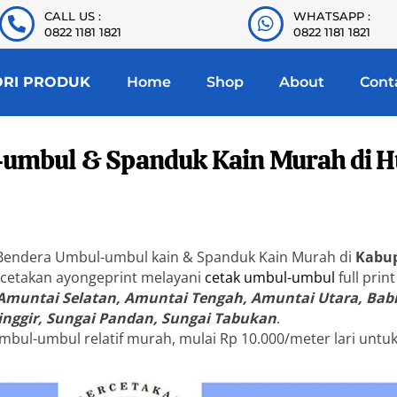
CALL US :
WHATSAPP :
0822 1181 1821
0822 1181 1821
ORI PRODUK
Home
Shop
About
Cont
-umbul & Spanduk Kain Murah di Hu
 Bendera Umbul-umbul kain & Spanduk Kain Murah di
Kabup
rcetakan ayongeprint melayani
cetak umbul-umbul
full print
Amuntai Selatan, Amuntai Tengah, Amuntai Utara, Babi
nggir, Sungai Pandan, Sungai Tabukan
.
mbul-umbul relatif murah, mulai Rp 10.000/meter lari untu