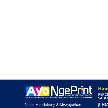
Hubu
PERC
SABL
Jl. HM
Selalu Mendukung & Mewujudkan