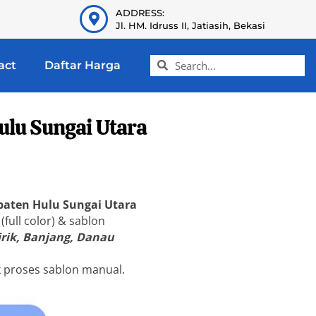
ADDRESS:
Jl. HM. Idruss II, Jatiasih, Bekasi
act
Daftar Harga
lu Sungai Utara
aten Hulu Sungai Utara
 (full color) & sablon
rik, Banjang, Danau
k proses sablon manual.