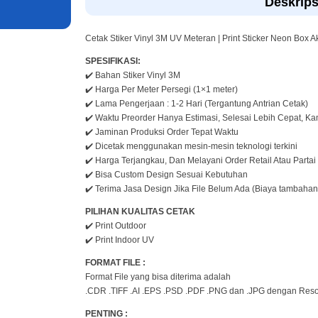
Deskrips
Cetak Stiker Vinyl 3M UV Meteran | Print Sticker Neon Box 
SPESIFIKASI:
✔️ Bahan Stiker Vinyl 3M
✔️ Harga Per Meter Persegi (1×1 meter)
✔️ Lama Pengerjaan : 1-2 Hari (Tergantung Antrian Cetak)
✔️ Waktu Preorder Hanya Estimasi, Selesai Lebih Cepat, K
✔️ Jaminan Produksi Order Tepat Waktu
✔️ Dicetak menggunakan mesin-mesin teknologi terkini
✔️ Harga Terjangkau, Dan Melayani Order Retail Atau Partai
✔️ Bisa Custom Design Sesuai Kebutuhan
✔️ Terima Jasa Design Jika File Belum Ada (Biaya tambahan
PILIHAN KUALITAS CETAK
✔️ Print Outdoor
✔️ Print Indoor UV
FORMAT FILE :
Format File yang bisa diterima adalah
.CDR .TIFF .AI .EPS .PSD .PDF .PNG dan .JPG dengan Resol
PENTING :