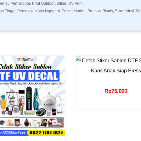
ormat
Print Indoor
Print Outdoor
Stiker
UV Print
,
,
,
,
tas Tinggi
Percetakan Ayo Ngeprint
Pesan Mudah
Promosi Bisnis
Stiker Vinyl 3M
,
,
,
,
Rp
75.000