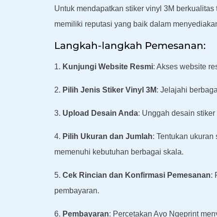
Untuk mendapatkan stiker vinyl 3M berkualitas
memiliki reputasi yang baik dalam menyediakan 
Langkah-langkah Pemesanan:
1.
Kunjungi Website Resmi
: Akses website r
2.
Pilih Jenis Stiker Vinyl 3M
: Jelajahi berbag
3.
Upload Desain Anda
: Unggah desain stiker
4.
Pilih Ukuran dan Jumlah
: Tentukan ukuran
memenuhi kebutuhan berbagai skala.
5.
Cek Rincian dan Konfirmasi Pemesanan
:
pembayaran.
6.
Pembayaran
: Percetakan Ayo Ngeprint me