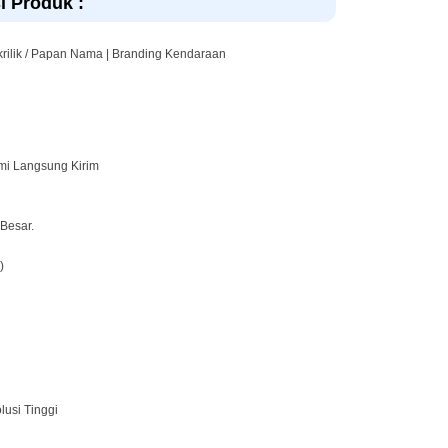
i Produk :
Akrilik / Papan Nama | Branding Kendaraan
ami Langsung Kirim
 Besar.
)
usi Tinggi