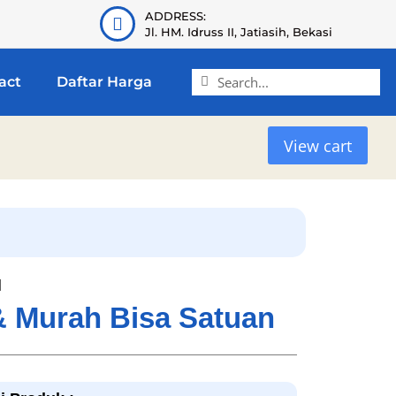
ADDRESS:
Jl. HM. Idruss II, Jatiasih, Bekasi
act
Daftar Harga
View cart
l
 & Murah Bisa Satuan