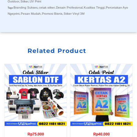
Outdoor
Stiker
UV Print
,
,
Branding Sukses
cetak stiker
Desain Profesional
Kualitas Tinggi
Percetakan Ayo
Tags
,
,
,
,
Ngeprint
Pesan Mudah
Promosi Bisnis
Stiker Vinyl 3M
,
,
,
Related Product
Rp
75.000
Rp
40.000