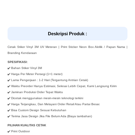
Deskripsi Produk :
Cetak Stiker Vinyl 3M UV Meteran | Print Sticker Neon Box Akrilik / Papan Nama |
Branding Kendaraan
SPESIFIKASI:
✔️ Bahan Stiker Vinyl 3M
✔️ Harga Per Meter Persegi (1×1 meter)
✔️ Lama Pengerjaan : 1-2 Hari (Tergantung Antrian Cetak)
✔️ Waktu Preorder Hanya Estimasi, Selesai Lebih Cepat, Kami Langsung Kirim
✔️ Jaminan Produksi Order Tepat Waktu
✔️ Dicetak menggunakan mesin-mesin teknologi terkini
✔️ Harga Terjangkau, Dan Melayani Order Retail Atau Partai Besar.
✔️ Bisa Custom Design Sesuai Kebutuhan
✔️ Terima Jasa Design Jika File Belum Ada (Biaya tambahan)
PILIHAN KUALITAS CETAK
✔️ Print Outdoor