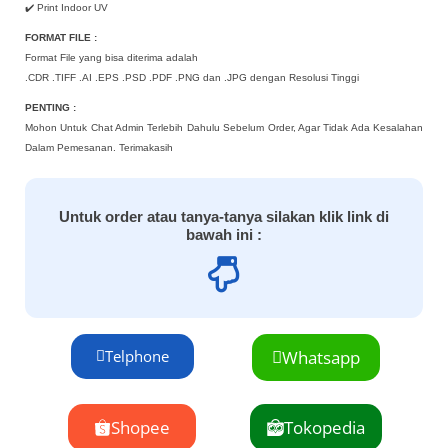
✔️ Print Indoor UV
FORMAT FILE :
Format File yang bisa diterima adalah
.CDR .TIFF .AI .EPS .PSD .PDF .PNG dan .JPG dengan Resolusi Tinggi
PENTING :
Mohon Untuk Chat Admin Terlebih Dahulu Sebelum Order, Agar Tidak Ada Kesalahan
Dalam Pemesanan. Terimakasih
Untuk order atau tanya-tanya silakan klik link di
bawah ini :
Telphone
Whatsapp
Shopee
Tokopedia