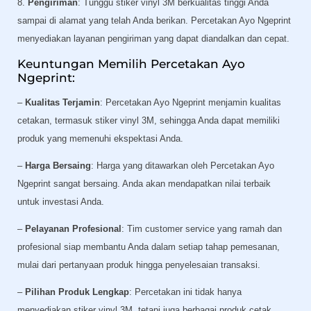
8.
Pengiriman
: Tunggu stiker vinyl 3M berkualitas tinggi Anda
sampai di alamat yang telah Anda berikan. Percetakan Ayo Ngeprint
menyediakan layanan pengiriman yang dapat diandalkan dan cepat.
Keuntungan Memilih Percetakan Ayo
Ngeprint:
–
Kualitas Terjamin
: Percetakan Ayo Ngeprint menjamin kualitas
cetakan, termasuk stiker vinyl 3M, sehingga Anda dapat memiliki
produk yang memenuhi ekspektasi Anda.
–
Harga Bersaing
: Harga yang ditawarkan oleh Percetakan Ayo
Ngeprint sangat bersaing. Anda akan mendapatkan nilai terbaik
untuk investasi Anda.
–
Pelayanan Profesional
: Tim customer service yang ramah dan
profesional siap membantu Anda dalam setiap tahap pemesanan,
mulai dari pertanyaan produk hingga penyelesaian transaksi.
–
Pilihan Produk Lengkap
: Percetakan ini tidak hanya
menyediakan stiker vinyl 3M, tetapi juga berbagai produk cetak