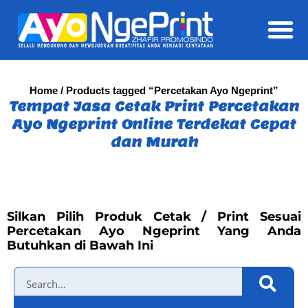
Daft
Home
/ Products tagged “Percetakan Ayo Ngeprint”
Tempat Jasa Cetak Print Percetakan
Ayo Ngeprint Online Terdekat Cepat
dan Murah
Silkan Pilih Produk Cetak / Print Sesuai
Percetakan Ayo Ngeprint Yang Anda
Butuhkan di Bawah Ini