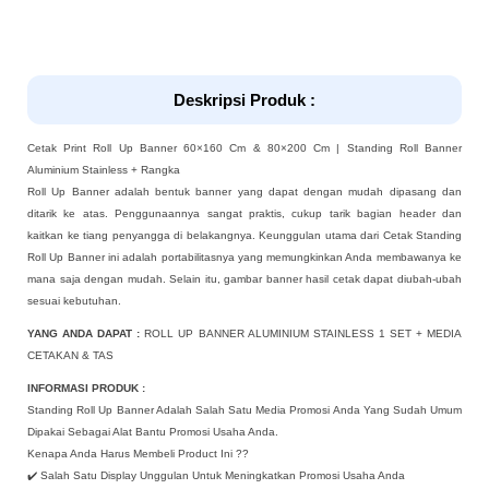
Deskripsi Produk :
Cetak Print Roll Up Banner 60×160 Cm & 80×200 Cm | Standing Roll Banner
Aluminium Stainless + Rangka
Roll Up Banner adalah bentuk banner yang dapat dengan mudah dipasang dan
ditarik ke atas. Penggunaannya sangat praktis, cukup tarik bagian header dan
kaitkan ke tiang penyangga di belakangnya. Keunggulan utama dari Cetak Standing
Roll Up Banner ini adalah portabilitasnya yang memungkinkan Anda membawanya ke
mana saja dengan mudah. Selain itu, gambar banner hasil cetak dapat diubah-ubah
sesuai kebutuhan.
YANG ANDA DAPAT :
ROLL UP BANNER ALUMINIUM STAINLESS 1 SET + MEDIA
CETAKAN & TAS
INFORMASI PRODUK :
Standing Roll Up Banner Adalah Salah Satu Media Promosi Anda Yang Sudah Umum
Dipakai Sebagai Alat Bantu Promosi Usaha Anda.
Kenapa Anda Harus Membeli Product Ini ??
✔️ Salah Satu Display Unggulan Untuk Meningkatkan Promosi Usaha Anda