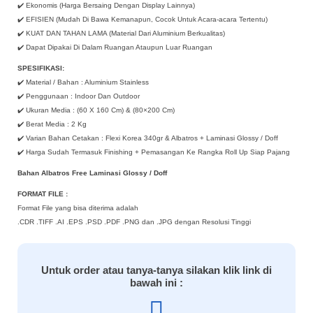
✔️ Ekonomis (Harga Bersaing Dengan Display Lainnya)
✔️ EFISIEN (Mudah Di Bawa Kemanapun, Cocok Untuk Acara-acara Tertentu)
✔️ KUAT DAN TAHAN LAMA (Material Dari Aluminium Berkualitas)
✔️ Dapat Dipakai Di Dalam Ruangan Ataupun Luar Ruangan
SPESIFIKASI:
✔️ Material / Bahan : Aluminium Stainless
✔️ Penggunaan : Indoor Dan Outdoor
✔️ Ukuran Media : (60 X 160 Cm) & (80×200 Cm)
✔️ Berat Media : 2 Kg
✔️ Varian Bahan Cetakan : Flexi Korea 340gr & Albatros + Laminasi Glossy / Doff
✔️ Harga Sudah Termasuk Finishing + Pemasangan Ke Rangka Roll Up Siap Pajang
Bahan Albatros Free Laminasi Glossy / Doff
FORMAT FILE :
Format File yang bisa diterima adalah
.CDR .TIFF .AI .EPS .PSD .PDF .PNG dan .JPG dengan Resolusi Tinggi
Untuk order atau tanya-tanya silakan klik link di
bawah ini :