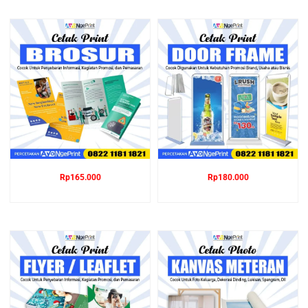
Rp
165.000
Rp
180.000