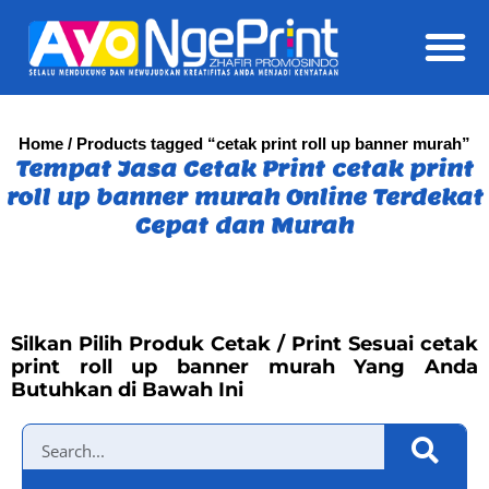
Daft
Home
/ Products tagged “cetak print roll up banner murah”
Tempat Jasa Cetak Print cetak print
roll up banner murah Online Terdekat
Cepat dan Murah
Silkan Pilih Produk Cetak / Print Sesuai cetak
print roll up banner murah Yang Anda
Butuhkan di Bawah Ini