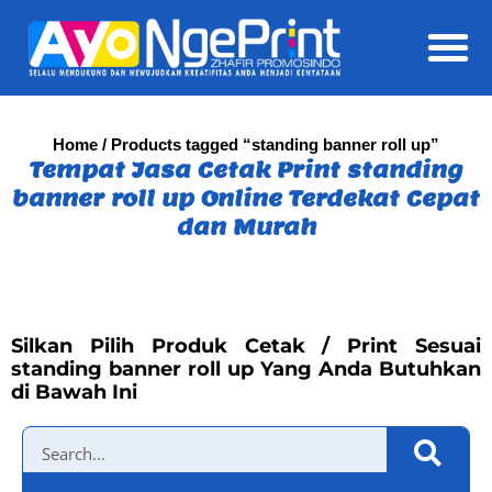
Daft
Home
/ Products tagged “standing banner roll up”
Tempat Jasa Cetak Print standing
banner roll up Online Terdekat Cepat
dan Murah
Silkan Pilih Produk Cetak / Print Sesuai
standing banner roll up Yang Anda Butuhkan
di Bawah Ini