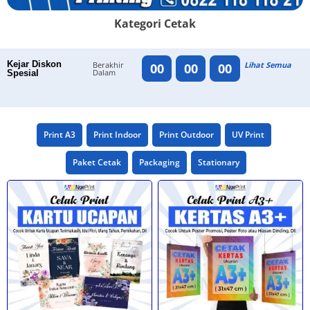
Kategori Cetak
Kejar Diskon
Berakhir
Lihat Semua
00
00
00
Dalam
Spesial
Print A3
Print Indoor
Print Outdoor
UV Print
Paket Cetak
Packaging
Stationary