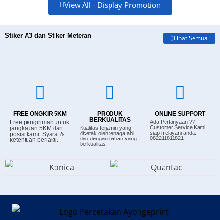
View All - Display Promotion
Stiker A3 dan Stiker Meteran
Lihat Semua
FREE ONGKIR 5KM
PRODUK
ONLINE SUPPORT
BERKUALITAS
Free pengiriman untuk
Ada Pertanyaan ??
Customer Service Kami
jangkauan 5KM dari
Kualitas terjamin yang
siap melayani anda.
dicetak oleh tenaga ahli
posisi kami. Syarat &
082211811821
dan dengan bahan yang
ketentuan berlaku.
berkualitas