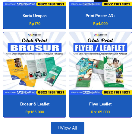
Kartu Ucapan
Print Poster A3+
Rp
170
Rp
4.000
Brosur & Leaflet
Flyer Leaflet
Rp
165.000
Rp
165.000
View All