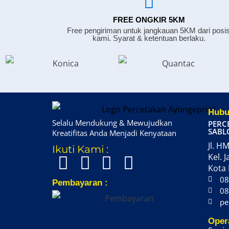
FREE ONGKIR 5KM
Free pengiriman untuk jangkauan 5KM dari posis
kami. Syarat & ketentuan berlaku.
Hubu
Selalu Mendukung & Mewujudkan
PERC
SABL
Kreatifitas Anda Menjadi Kenyataan
Jl. HM
Ikuti Kami :
Kel. J
Kota 
08
Pembayaran :
08
pe
Oper