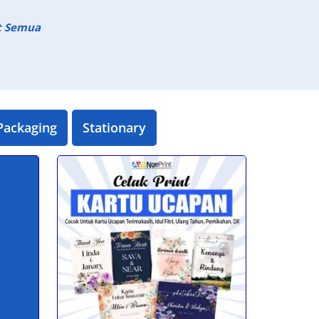
t Semua
Packaging
Stationary