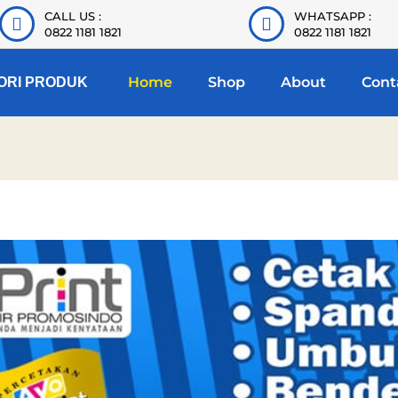
CALL US :
WHATSAPP :
0822 1181 1821
0822 1181 1821
Home
Shop
About
Cont
ORI PRODUK