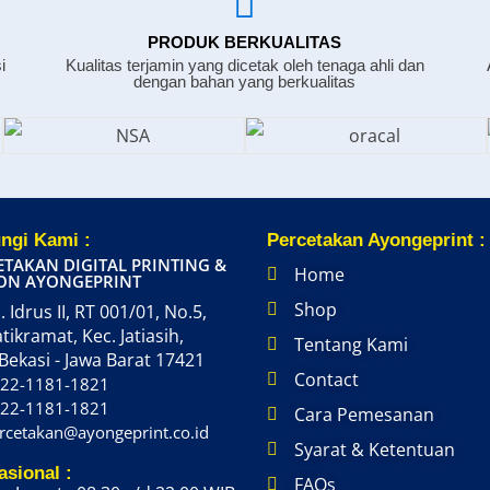
PRODUK BERKUALITAS
i
Kualitas terjamin yang dicetak oleh tenaga ahli dan
dengan bahan yang berkualitas
ngi Kami :
Percetakan Ayongeprint :
ETAKAN DIGITAL PRINTING &
Home
ON AYONGEPRINT
Shop
. Idrus II, RT 001/01, No.5,
atikramat, Kec. Jatiasih,
Tentang Kami
Bekasi - Jawa Barat 17421
Contact
22-1181-1821
22-1181-1821
Cara Pemesanan
rcetakan@ayongeprint.co.id
Syarat & Ketentuan
asional :
FAQs