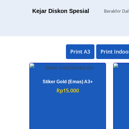
Kejar Diskon Spesial
Berakhir Da
Print A3
Print Indoo
Stiker Gold (Emas) A3+
Rp
15.000