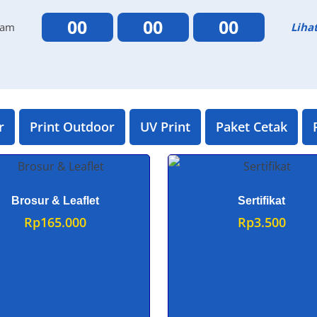
00
00
00
lam
Liha
r
Print Outdoor
UV Print
Paket Cetak
Brosur & Leaflet
Sertifikat
Rp
165.000
Rp
3.500