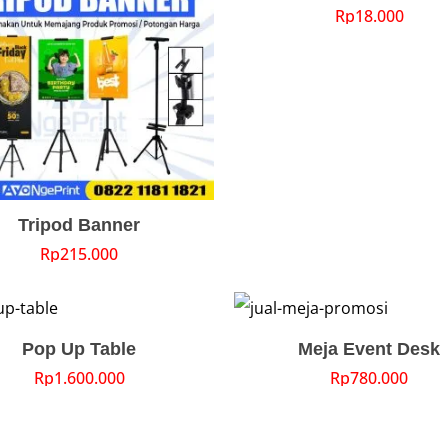
Rp
18.000
Tripod Banner
Rp
215.000
Pop Up Table
Meja Event Desk
Rp
1.600.000
Rp
780.000