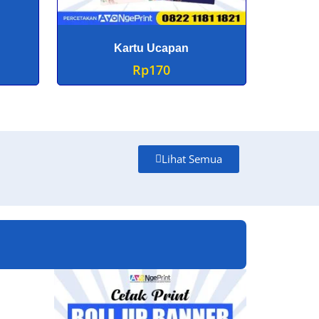
Kartu Ucapan
Rp
170
Lihat Semua