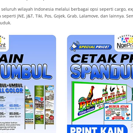
luruh wilayah Indonesia melalui berbagai opsi seperti cargo, exp
eperti JNE, J&T, Tiki, Pos, Gojek, Grab, Lalamove, dan lainnya. S
duduk.