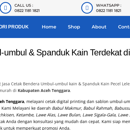
CALL US :
WHATSAPP :
0822 1181 1821
0822 1181 1821
Home
Shop
About
Cont
ORI PRODUK
-umbul & Spanduk Kain Terdekat d
Jasa Cetak Bendera Umbul-umbul kain & Spanduk Kain Pecel Lele
 murah di
Kabupaten Aceh Tenggara
.
eh Tenggara
, melayani cetak digital printing dan sablon umbul-um
. Kami Melayani ke daerah
Babul Makmur, Babul Rahmah, Babussal
hkisen, Ketambe, Lawe Alas, Lawe Bulan, Lawe Sigala-Gala, Law
 cetak Anda dengan konsultasi yang mudah dan cepat. Kami siap m
k untuk memperkuat promosi Anda.