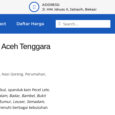
ADDRESS:
Jl. HM. Idruss II, Jatiasih, Bekasi
act
Daftar Harga
i Aceh Tenggara
, Nasi Goreng, Perumahan,
bul, spanduk kain Pecel Lele,
am, Badar, Bambel, Bukit
e Sumur, Leuser, Semadam,
emenuhi berbagai kebutuhan