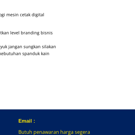
i mesin cetak digital
kan level branding bisnis
, yuk jangan sungkan silakan
kebutuhan spanduk kain
Email :
Butuh penawaran harga segera