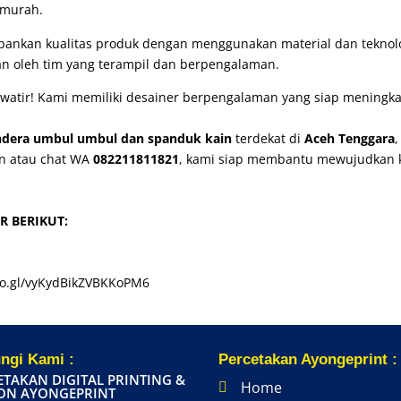
 murah.
nkan kualitas produk dengan menggunakan material dan teknolog
akan oleh tim yang terampil dan berpengalaman.
watir! Kami memiliki desainer berpengalaman yang siap meningkat
ndera umbul umbul dan spanduk kain
terdekat di
Aceh Tenggara
on atau chat WA
082211811821
, kami siap membantu mewujudkan 
R BERIKUT:
oo.gl/vyKydBikZVBKKoPM6
ngi Kami :
Percetakan Ayongeprint :
ETAKAN DIGITAL PRINTING &
Home
ON AYONGEPRINT