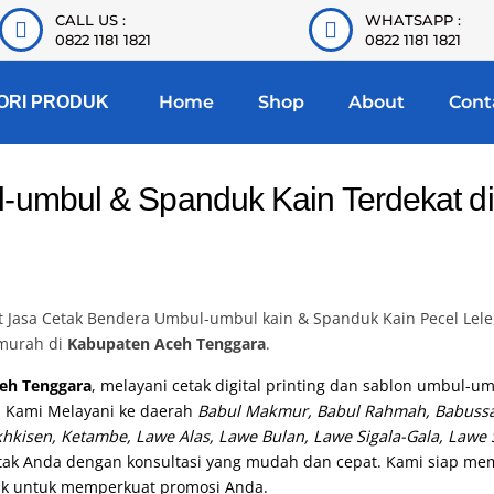
CALL US :
WHATSAPP :
0822 1181 1821
0822 1181 1821
Home
Shop
About
Cont
ORI PRODUK
-umbul & Spanduk Kain Terdekat d
Jasa Cetak Bendera Umbul-umbul kain & Spanduk Kain Pecel Lele
 murah di
Kabupaten Aceh Tenggara
.
eh Tenggara
, melayani cetak digital printing dan sablon umbul-um
. Kami Melayani ke daerah
Babul Makmur, Babul Rahmah, Babussal
hkisen, Ketambe, Lawe Alas, Lawe Bulan, Lawe Sigala-Gala, Law
 cetak Anda dengan konsultasi yang mudah dan cepat. Kami siap m
k untuk memperkuat promosi Anda.