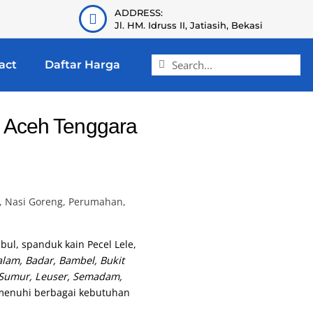
ADDRESS:
Jl. HM. Idruss II, Jatiasih, Bekasi
act
Daftar Harga
i Aceh Tenggara
, Nasi Goreng, Perumahan,
bul, spanduk kain Pecel Lele,
am, Badar, Bambel, Bukit
e Sumur, Leuser, Semadam,
emenuhi berbagai kebutuhan