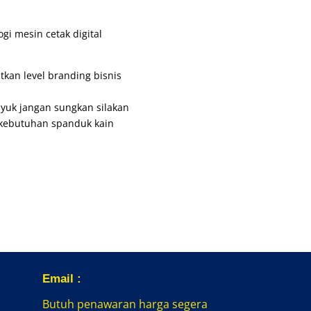
i mesin cetak digital
kan level branding bisnis
, yuk jangan sungkan silakan
kebutuhan spanduk kain
Email :
Butuh penawaran harga segera