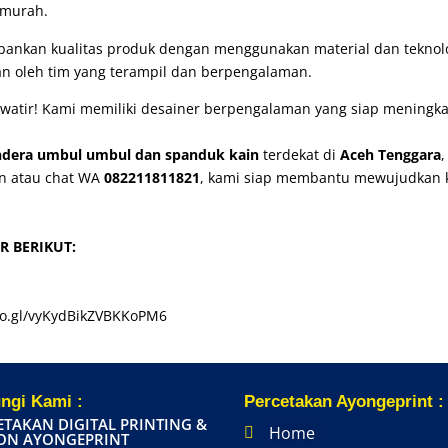
 murah.
nkan kualitas produk dengan menggunakan material dan teknolog
akan oleh tim yang terampil dan berpengalaman.
watir! Kami memiliki desainer berpengalaman yang siap meningkat
ndera umbul umbul dan spanduk kain
terdekat di
Aceh Tenggara
on atau chat WA
082211811821
, kami siap membantu mewujudkan 
R BERIKUT:
oo.gl/vyKydBikZVBKKoPM6
ngi Kami :
Percetakan Ayongeprint :
ETAKAN DIGITAL PRINTING &
Home
ON AYONGEPRINT