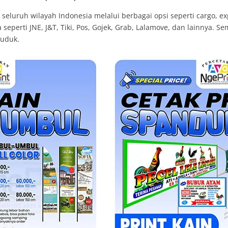
luruh wilayah Indonesia melalui berbagai opsi seperti cargo, exp
eperti JNE, J&T, Tiki, Pos, Gojek, Grab, Lalamove, dan lainnya. S
duduk.