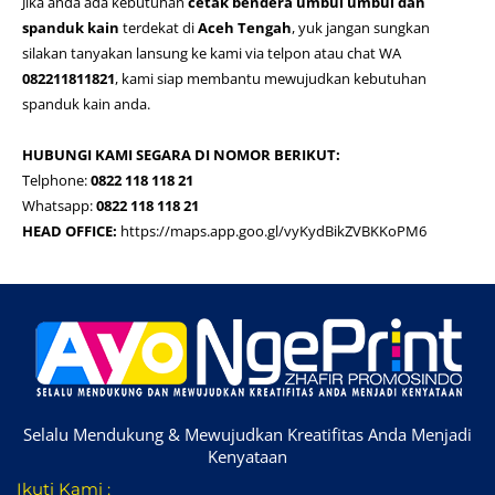
Jika anda ada kebutuhan
cetak bendera umbul umbul dan
spanduk kain
terdekat di
Aceh Tengah
, yuk jangan sungkan
silakan tanyakan lansung ke kami via telpon atau chat WA
082211811821
, kami siap membantu mewujudkan kebutuhan
spanduk kain anda.
HUBUNGI KAMI SEGARA DI NOMOR BERIKUT:
Telphone:
0822 118 118 21
Whatsapp:
0822 118 118 21
HEAD OFFICE:
https://maps.app.goo.gl/vyKydBikZVBKKoPM6
Selalu Mendukung & Mewujudkan Kreatifitas Anda Menjadi
Kenyataan
Ikuti Kami :