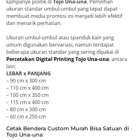
kampanye politik di
Tojo Una-una
. Pemilihan
ukuran standar umbul-umbul yang tepat dapat
membuat media promosi ini menjadi lebih efektif
dan menarik perhatian.
Ukuran umbul-umbul atau spanduk kain yang
umum digunakan bervariasi, namun terdapat
beberapa ukuran standar yang sering dipakai di
Percetakan Digital Printing Tojo Una-una
, antara
lain:
LEBAR x PANJANG
– 90 cm x 300 cm
– 110 cm x 400 cm
– 100 cm x 350 cm
– 115 cm x 400 cm
– 80 cm x 300 cm
– 60 cm x 250 cm
Cetak Bendera Custom Murah Bisa Satuan di
Tojo Una-una