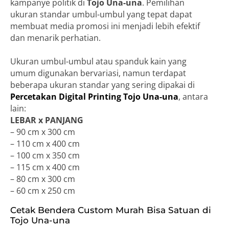
kampanye politik di
Tojo Una-una
. Pemilihan
ukuran standar umbul-umbul yang tepat dapat
membuat media promosi ini menjadi lebih efektif
dan menarik perhatian.
Ukuran umbul-umbul atau spanduk kain yang
umum digunakan bervariasi, namun terdapat
beberapa ukuran standar yang sering dipakai di
Percetakan Digital Printing Tojo Una-una
, antara
lain:
LEBAR x PANJANG
– 90 cm x 300 cm
– 110 cm x 400 cm
– 100 cm x 350 cm
– 115 cm x 400 cm
– 80 cm x 300 cm
– 60 cm x 250 cm
Cetak Bendera Custom Murah Bisa Satuan di
Tojo Una-una