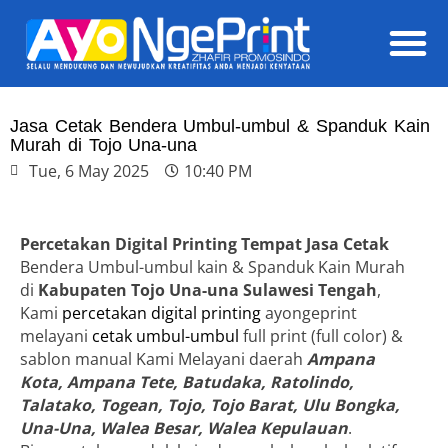
Daft
Jasa Cetak Bendera Umbul-umbul & Spanduk Kain
Murah di Tojo Una-una
Tue, 6 May 2025
10:40 PM
Percetakan Digital Printing Tempat Jasa Cetak
Bendera Umbul-umbul kain & Spanduk Kain Murah
di
Kabupaten Tojo Una-una Sulawesi Tengah
,
Kami
percetakan digital printing
ayongeprint
melayani
cetak umbul-umbul
full print (full color) &
sablon manual Kami Melayani daerah
Ampana
Kota, Ampana Tete, Batudaka, Ratolindo,
Talatako, Togean, Tojo, Tojo Barat, Ulu Bongka,
Una-Una, Walea Besar, Walea Kepulauan
.