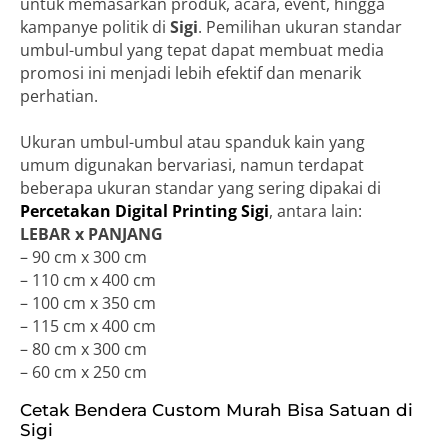
untuk memasarkan produk, acara, event, hingga
kampanye politik di
Sigi
. Pemilihan ukuran standar
umbul-umbul yang tepat dapat membuat media
promosi ini menjadi lebih efektif dan menarik
perhatian.
Ukuran umbul-umbul atau spanduk kain yang
umum digunakan bervariasi, namun terdapat
beberapa ukuran standar yang sering dipakai di
Percetakan Digital Printing Sigi
, antara lain:
LEBAR x PANJANG
– 90 cm x 300 cm
– 110 cm x 400 cm
– 100 cm x 350 cm
– 115 cm x 400 cm
– 80 cm x 300 cm
– 60 cm x 250 cm
Cetak Bendera Custom Murah Bisa Satuan di
Sigi