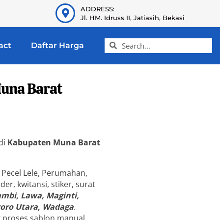
ADDRESS:
Jl. HM. Idruss II, Jatiasih, Bekasi
act
Daftar Harga
una Barat
di
Kabupaten Muna Barat
 Pecel Lele, Perumahan,
r, kwitansi, stiker, surat
mbi, Lawa, Maginti,
woro Utara, Wadaga
.
k proses sablon manual.