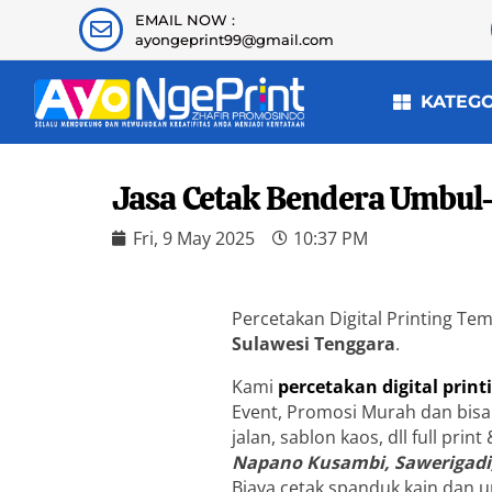
EMAIL NOW :
ayongeprint99@gmail.com
KATEG
Jasa Cetak Bendera Umbul
Fri, 9 May 2025
10:37 PM
Percetakan Digital Printing T
Sulawesi Tenggara
.
Kami
percetakan digital print
Event, Promosi Murah dan bisa j
jalan, sablon kaos, dll full pr
Napano Kusambi, Sawerigadi,
Biaya cetak spanduk kain dan u