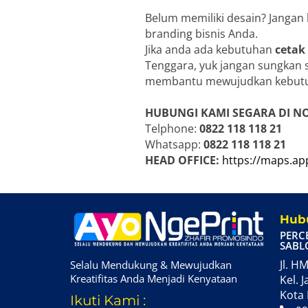
Belum memiliki desain? Jangan
branding bisnis Anda.
Jika anda ada kebutuhan
cetak
Tenggara, yuk jangan sungkan s
membantu mewujudkan kebutu
HUBUNGI KAMI SEGARA DI N
Telphone:
0822 118 118 21
Whatsapp:
0822 118 118 21
HEAD OFFICE:
https://maps.a
Hubu
PERC
SABL
Jl. HM
Selalu Mendukung & Mewujudkan
Kreatifitas Anda Menjadi Kenyataan
Kel. J
Kota 
Ikuti Kami :