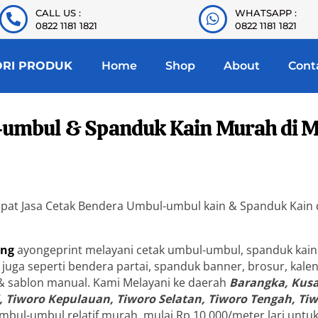
CALL US :
WHATSAPP :
0822 1181 1821
0822 1181 1821
ORI PRODUK
Home
Shop
About
Cont
-umbul & Spanduk Kain Murah di M
empat Jasa Cetak Bendera Umbul-umbul kain & Spanduk Kain 
ing
ayongeprint melayani cetak umbul-umbul, spanduk kain
uga seperti bendera partai, spanduk banner, brosur, kalende
int & sablon manual. Kami Melayani ke daerah
Barangka, Kusa
 Tiworo Kepulauan, Tiworo Selatan, Tiworo Tengah, Ti
mbul-umbul relatif murah, mulai Rp 10.000/meter lari untu