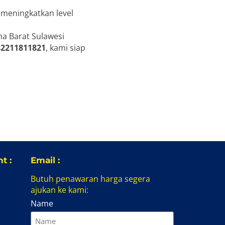
 meningkatkan level
na Barat Sulawesi
82211811821
, kami siap
t :
Email :
Butuh penawaran harga segera
ajukan ke kami:
Name