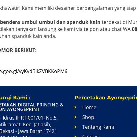
 khawatir! Kami memiliki desainer berpengalaman yang siap
 bendera umbul umbul dan spanduk kain
terdekat di Mu
ilakan tanyakan lansung ke kami via telpon atau chat WA
0
han spanduk kain anda.
OMOR BERIKUT:
pp.goo.gl/vyKydBikZVBKKoPM6
ngi Kami :
Percetakan Ayongeprin
ETAKAN DIGITAL PRINTING &
Home
ON AYONGEPRINT
Shop
. Idrus II, RT 001/01, No.5,
atikramat, Kec. Jatiasih,
Tentang Kami
Bekasi - Jawa Barat 17421
Contact