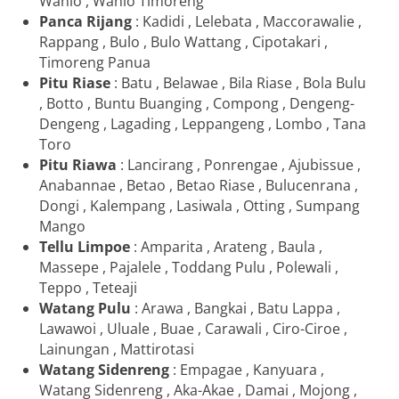
Wanio , Wanio Timoreng
Panca Rijang
: Kadidi , Lelebata , Maccorawalie ,
Rappang , Bulo , Bulo Wattang , Cipotakari ,
Timoreng Panua
Pitu Riase
: Batu , Belawae , Bila Riase , Bola Bulu
, Botto , Buntu Buanging , Compong , Dengeng-
Dengeng , Lagading , Leppangeng , Lombo , Tana
Toro
Pitu Riawa
: Lancirang , Ponrengae , Ajubissue ,
Anabannae , Betao , Betao Riase , Bulucenrana ,
Dongi , Kalempang , Lasiwala , Otting , Sumpang
Mango
Tellu Limpoe
: Amparita , Arateng , Baula ,
Massepe , Pajalele , Toddang Pulu , Polewali ,
Teppo , Teteaji
Watang Pulu
: Arawa , Bangkai , Batu Lappa ,
Lawawoi , Uluale , Buae , Carawali , Ciro-Ciroe ,
Lainungan , Mattirotasi
Watang Sidenreng
: Empagae , Kanyuara ,
Watang Sidenreng , Aka-Akae , Damai , Mojong ,