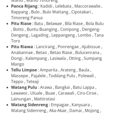
Wanio , Wanio Timoreng
Panca Rijang
: Kadidi , Lelebata , Maccorawalie ,
Rappang , Bulo , Bulo Wattang , Cipotakari ,
Timoreng Panua
Pitu Riase
: Batu , Belawae , Bila Riase , Bola Bulu
, Botto , Buntu Buanging , Compong , Dengeng-
Dengeng , Lagading , Leppangeng , Lombo , Tana
Toro
Pitu Riawa
: Lancirang , Ponrengae , Ajubissue ,
Anabannae , Betao , Betao Riase , Bulucenrana ,
Dongi , Kalempang , Lasiwala , Otting , Sumpang
Mango
Tellu Limpoe
: Amparita , Arateng , Baula ,
Massepe , Pajalele , Toddang Pulu , Polewali ,
Teppo , Teteaji
Watang Pulu
: Arawa , Bangkai , Batu Lappa ,
Lawawoi , Uluale , Buae , Carawali , Ciro-Ciroe ,
Lainungan , Mattirotasi
Watang Sidenreng
: Empagae , Kanyuara ,
Watang Sidenreng , Aka-Akae , Damai , Mojong ,