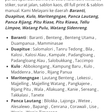
stiker, surat jalan, sablon kaos, dll full print & sablon
manual. Kami Melayani ke daerah
Baranti,
Duapitue, Kulo, Maritengngae, Panca Lautang,
Panca Rijang, Pitu Riase, Pitu Riawa, Tellu
Limpoe, Watang Pulu, Watang Sidenreng
.
Baranti
: Baranti , Benteng , Benteng Utama ,
Duampanua , Mamminasae
Duapitue
: Salomalori , Tanru Tedong , Bila ,
Kalosi , Kalosi Alau , Kampale , Padangloang ,
Padangloang Alau , Salobukkang , Taccimpo
Kulo
: Abbokongang , Kampung Baru , Kulo ,
Maddenra , Mario , Rijang Panua
Maritengngae
: Lautang Benteng , Lekessi ,
Majjelling , Majjelling Watang , Pangkajene ,
Rijang Pitu , Wala , Allakuang , Kanie , Sereang ,
Takkalasi , Tanete
Panca Lautang
: Bilokka , Lajonga , Wetee ,
Alesalewo , Bapangi , Cenrana , Corawali , Lise ,