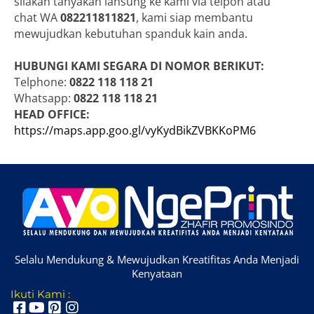
silakan tanyakan lansung ke kami via telpon atau
chat WA
082211811821
, kami siap membantu
mewujudkan kebutuhan spanduk kain anda.
HUBUNGI KAMI SEGARA DI NOMOR BERIKUT:
Telphone:
0822 118 118 21
Whatsapp:
0822 118 118 21
HEAD OFFICE:
https://maps.app.goo.gl/vyKydBikZVBKKoPM6
Selalu Mendukung & Mewujudkan Kreatifitas Anda Menjadi
Kenyataan
Ikuti Kami :