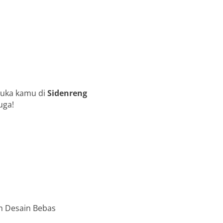
suka kamu di
Sidenreng
uga!