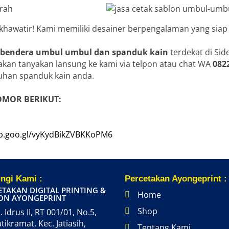
 khawatir! Kami memiliki desainer berpengalaman yang siap
 bendera umbul umbul dan spanduk kain
terdekat di Si
lakan tanyakan lansung ke kami via telpon atau chat WA
082
han spanduk kain anda.
OMOR BERIKUT:
pp.goo.gl/vyKydBikZVBKKoPM6
ngi Kami :
Percetakan Ayongeprint :
ETAKAN DIGITAL PRINTING &
Home
ON AYONGEPRINT
Shop
. Idrus II, RT 001/01, No.5,
atikramat, Kec. Jatiasih,
Tentang Kami