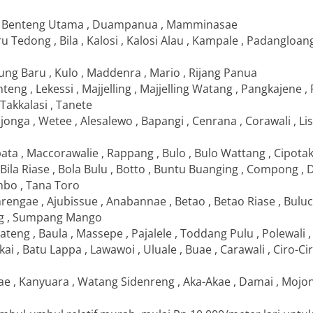
g , Benteng Utama , Duampanua , Mamminasae
ru Tedong , Bila , Kalosi , Kalosi Alau , Kampale , Padangloa
ng Baru , Kulo , Maddenra , Mario , Rijang Panua
teng , Lekessi , Majjelling , Majjelling Watang , Pangkajene , R
 Takkalasi , Tanete
Lajonga , Wetee , Alesalewo , Bapangi , Cenrana , Corawali , Li
ebata , Maccorawalie , Rappang , Bulo , Bulo Wattang , Cipot
, Bila Riase , Bola Bulu , Botto , Buntu Buanging , Compong 
mbo , Tana Toro
nrengae , Ajubissue , Anabannae , Betao , Betao Riase , Bulu
ing , Sumpang Mango
ateng , Baula , Massepe , Pajalele , Toddang Pulu , Polewali ,
ai , Batu Lappa , Lawawoi , Uluale , Buae , Carawali , Ciro-Ci
e , Kanyuara , Watang Sidenreng , Aka-Akae , Damai , Mojon