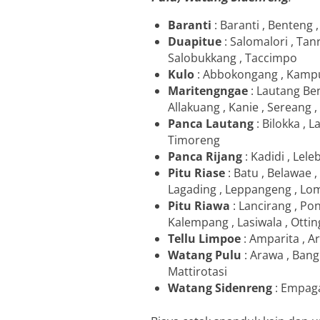
Baranti
: Baranti , Benten
Duapitue
: Salomalori , Tan
Salobukkang , Taccimpo
Kulo
: Abbokongang , Kampu
Maritengngae
: Lautang Ben
Allakuang , Kanie , Sereang ,
Panca Lautang
: Bilokka , 
Timoreng
Panca Rijang
: Kadidi , Lel
Pitu Riase
: Batu , Belawae 
Lagading , Leppangeng , Lo
Pitu Riawa
: Lancirang , Po
Kalempang , Lasiwala , Ott
Tellu Limpoe
: Amparita , Ar
Watang Pulu
: Arawa , Bangk
Mattirotasi
Watang Sidenreng
: Empaga