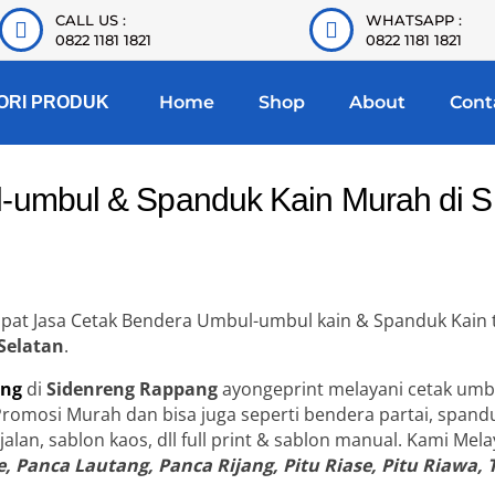
CALL US :
WHATSAPP :
0822 1181 1821
0822 1181 1821
Home
Shop
About
Cont
ORI PRODUK
-umbul & Spanduk Kain Murah di 
empat Jasa Cetak Bendera Umbul-umbul kain & Spanduk Kain 
Selatan
.
ing
di
Sidenreng Rappang
ayongeprint melayani cetak umb
Promosi Murah dan bisa juga seperti bendera partai, spand
t jalan, sablon kaos, dll full print & sablon manual. Kami Me
, Panca Lautang, Panca Rijang, Pitu Riase, Pitu Riawa,