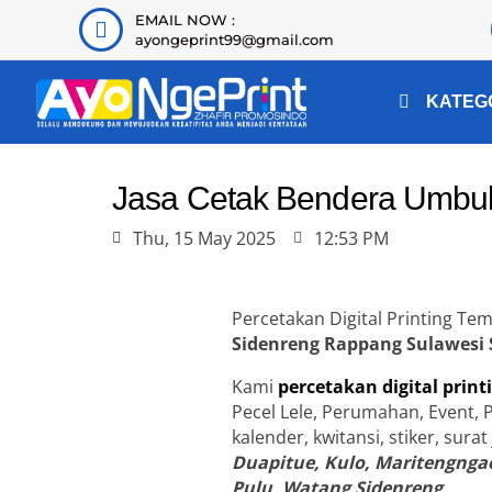
EMAIL NOW :
ayongeprint99@gmail.com
KATEG
Jasa Cetak Bendera Umbul
Thu, 15 May 2025
12:53 PM
Percetakan Digital Printing T
Sidenreng Rappang
Sulawesi 
Kami
percetakan digital print
Pecel Lele, Perumahan, Event, 
kalender, kwitansi, stiker, sura
Duapitue, Kulo, Maritengngae
Pulu, Watang Sidenreng
.