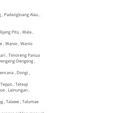
ng , Padangloang Alau ,
ijang Pitu , Wala ,
se , Wanio , Wanio
akari , Timoreng Panua
, Dengeng-Dengeng ,
cenrana , Dongi ,
 Teppo , Teteaji
roe , Lainungan ,
g , Talawe , Talumae