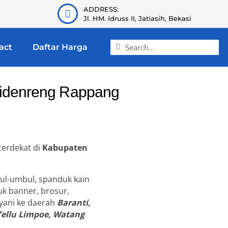
ADDRESS:
Jl. HM. Idruss II, Jatiasih, Bekasi
act
Daftar Harga
Sidenreng Rappang
terdekat di
Kabupaten
ul-umbul, spanduk kain
uk banner, brosur,
layani ke daerah
Baranti,
 Tellu Limpoe, Watang