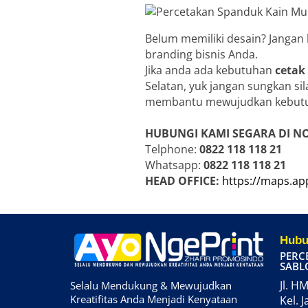
Belum memiliki desain? Jangan
branding bisnis Anda.
Jika anda ada kebutuhan
cetak
Selatan, yuk jangan sungkan si
membantu mewujudkan kebutu
HUBUNGI KAMI SEGARA DI N
Telphone:
0822 118 118 21
Whatsapp:
0822 118 118 21
HEAD OFFICE:
https://maps.a
Hubu
PERC
SABL
Jl. HM
Selalu Mendukung & Mewujudkan
Kreatifitas Anda Menjadi Kenyataan
Kel. J