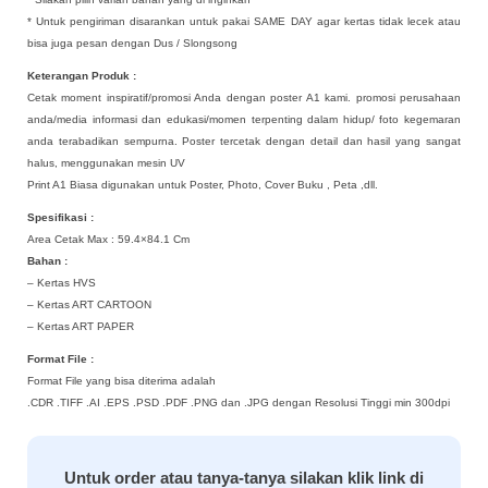
* Untuk pengiriman disarankan untuk pakai SAME DAY agar kertas tidak lecek atau
bisa juga pesan dengan Dus / Slongsong
Keterangan Produk :
Cetak moment inspiratif/promosi Anda dengan poster A1 kami. promosi perusahaan
anda/media informasi dan edukasi/momen terpenting dalam hidup/ foto kegemaran
anda terabadikan sempurna. Poster tercetak dengan detail dan hasil yang sangat
halus, menggunakan mesin UV
Print A1 Biasa digunakan untuk Poster, Photo, Cover Buku , Peta ,dll.
Spesifikasi :
Area Cetak Max : 59.4×84.1 Cm
Bahan :
– Kertas HVS
– Kertas ART CARTOON
– Kertas ART PAPER
Format File :
Format File yang bisa diterima adalah
.CDR .TIFF .AI .EPS .PSD .PDF .PNG dan .JPG dengan Resolusi Tinggi min 300dpi
Untuk order atau tanya-tanya silakan klik link di