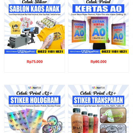
Rp
75.000
Rp
90.000