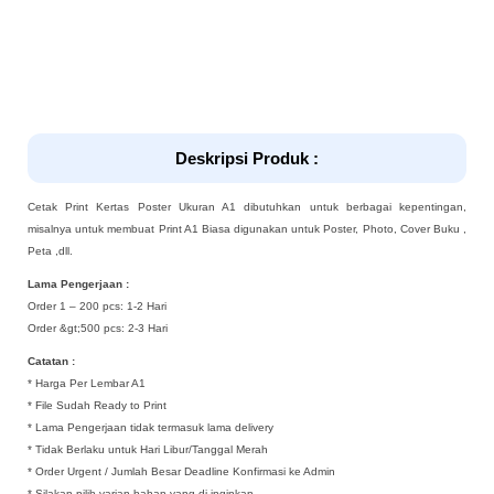
Deskripsi Produk :
Cetak Print Kertas Poster Ukuran A1 dibutuhkan untuk berbagai kepentingan,
misalnya untuk membuat Print A1 Biasa digunakan untuk Poster, Photo, Cover Buku ,
Peta ,dll.
Lama Pengerjaan :
Order 1 – 200 pcs: 1-2 Hari
Order &gt;500 pcs: 2-3 Hari
Catatan :
* Harga Per Lembar A1
* File Sudah Ready to Print
* Lama Pengerjaan tidak termasuk lama delivery
* Tidak Berlaku untuk Hari Libur/Tanggal Merah
* Order Urgent / Jumlah Besar Deadline Konfirmasi ke Admin
* Silakan pilih varian bahan yang di inginkan