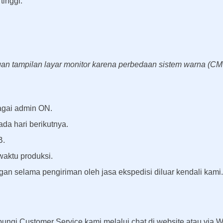
tinggi.
ngan tampilan layar monitor karena perbedaan sistem warna (C
agai admin ON.
da hari berikutnya.
B.
waktu produksi.
an selama pengiriman oleh jasa ekspedisi diluar kendali kami.
ubungi Customer Service kami melalui chat di website atau via