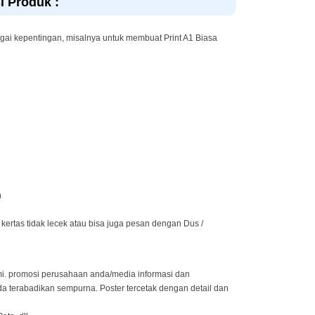
i Produk :
agai kepentingan, misalnya untuk membuat Print A1 Biasa
n
ertas tidak lecek atau bisa juga pesan dengan Dus /
mi. promosi perusahaan anda/media informasi dan
a terabadikan sempurna. Poster tercetak dengan detail dan