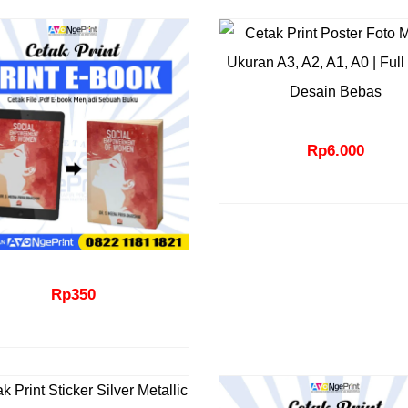
Rp
6.000
Rp
350