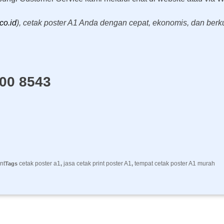
co.id
), cetak poster A1 Anda dengan cepat, ekonomis, dan berku
000 8543
nt
cetak poster a1
jasa cetak print poster A1
tempat cetak poster A1 murah
Tags
,
,