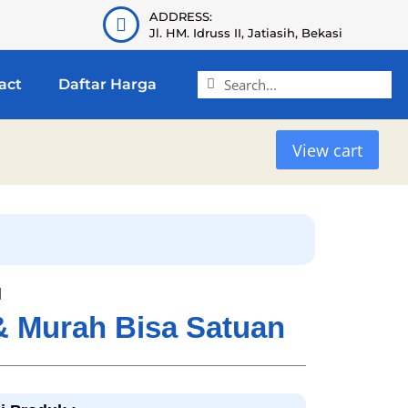
ADDRESS:
Jl. HM. Idruss II, Jatiasih, Bekasi
act
Daftar Harga
View cart
l
 & Murah Bisa Satuan