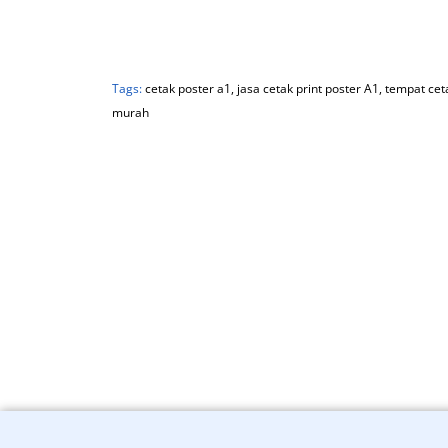
Tags:
cetak poster a1
,
jasa cetak print poster A1
,
tempat cet
murah