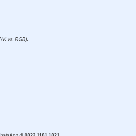
MYK vs. RGB).
 WhatsApp di
0822 1181 1821
.