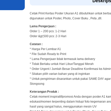
Deskrips
Cetak Print Kertas Poster Ukuran A1 dibutuhkan untuk berb
digunakan untuk Poster, Photo, Cover Buku , Peta ,dll.
Lama Pengerjaan :
Order 1 – 200 pcs: 1-2 Hari
Order &gt;500 pcs: 2-3 Hari
Catatan :
* Harga Per Lembar A1
* File Sudah Ready to Print
* Lama Pengerjaan tidak termasuk lama delivery
* Tidak Berlaku untuk Hari Libur/Tanggal Merah
* Order Urgent / Jumlah Besar Deadline Konfirmasi ke Admi
* Silakan pilih varian bahan yang di inginkan
* Untuk pengiriman disarankan untuk pakai SAME DAY agar k
Slongsong
Keterangan Produk :
Cetak moment inspiratif/promosi Anda dengan poster A1 ka
edukasi/momen terpenting dalam hidup/ foto kegemaran and
hasil yang sangat halus, menggunakan mesin UV