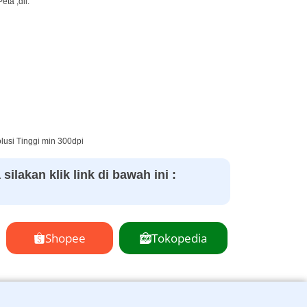
ta ,dll.
usi Tinggi min 300dpi
ilakan klik link di bawah ini :
Shopee
Tokopedia