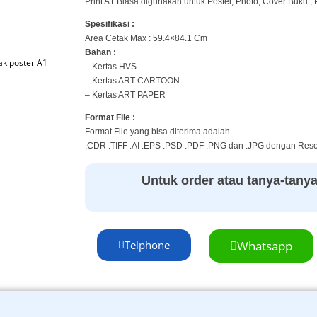
Print A1 Biasa digunakan untuk Poster, Photo, Cover Buku , Pe
Spesifikasi :
Area Cetak Max : 59.4×84.1 Cm
Bahan :
ak poster A1
– Kertas HVS
– Kertas ART CARTOON
– Kertas ART PAPER
Format File :
Format File yang bisa diterima adalah
.CDR .TIFF .AI .EPS .PSD .PDF .PNG dan .JPG dengan Resol
Untuk order atau tanya-tanya s
Telphone
Whatsapp