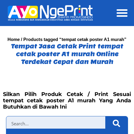
Daft
Home
/ Products tagged “tempat cetak poster A1 murah”
Tempat Jasa Cetak Print tempat
cetak poster A1 murah Online
Terdekat Cepat dan Murah
Silkan Pilih Produk Cetak / Print Sesuai
tempat cetak poster A1 murah Yang Anda
Butuhkan di Bawah Ini