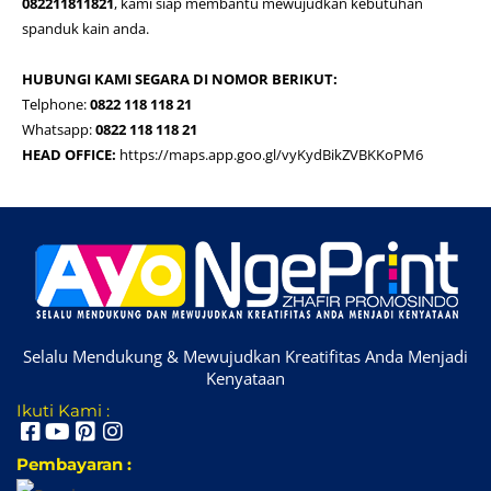
082211811821
, kami siap membantu mewujudkan kebutuhan
spanduk kain anda.
HUBUNGI KAMI SEGARA DI NOMOR BERIKUT:
Telphone:
0822 118 118 21
Whatsapp:
0822 118 118 21
HEAD OFFICE:
https://maps.app.goo.gl/vyKydBikZVBKKoPM6
Selalu Mendukung & Mewujudkan Kreatifitas Anda Menjadi
Kenyataan
Ikuti Kami :
Pembayaran :