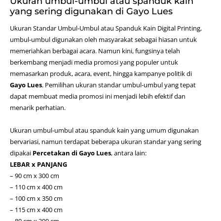
Ukuran umbul-umbul atau spanduk kain
yang sering digunakan di Gayo Lues
Ukuran Standar Umbul-Umbul atau Spanduk Kain
Digital Printing
,
umbul-umbul digunakan oleh masyarakat sebagai hiasan untuk
memeriahkan berbagai acara. Namun kini, fungsinya telah
berkembang menjadi media promosi yang populer untuk
memasarkan produk, acara, event, hingga kampanye politik di
Gayo Lues
. Pemilihan ukuran standar umbul-umbul yang tepat
dapat membuat media promosi ini menjadi lebih efektif dan
menarik perhatian.
Ukuran umbul-umbul atau spanduk kain yang umum digunakan
bervariasi, namun terdapat beberapa ukuran standar yang sering
dipakai
Percetakan di Gayo Lues
, antara lain:
LEBAR x PANJANG
– 90 cm x 300 cm
– 110 cm x 400 cm
– 100 cm x 350 cm
– 115 cm x 400 cm