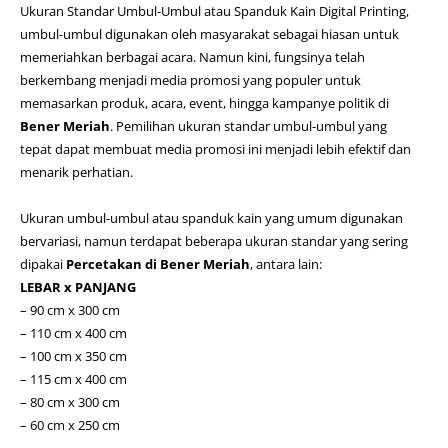
Ukuran Standar Umbul-Umbul atau Spanduk Kain
Digital Printing
,
umbul-umbul digunakan oleh masyarakat sebagai hiasan untuk
memeriahkan berbagai acara. Namun kini, fungsinya telah
berkembang menjadi media promosi yang populer untuk
memasarkan produk, acara, event, hingga kampanye politik di
Bener Meriah
. Pemilihan ukuran standar umbul-umbul yang
tepat dapat membuat media promosi ini menjadi lebih efektif dan
menarik perhatian.
Ukuran umbul-umbul atau spanduk kain yang umum digunakan
bervariasi, namun terdapat beberapa ukuran standar yang sering
dipakai
Percetakan di Bener Meriah
, antara lain:
LEBAR x PANJANG
– 90 cm x 300 cm
– 110 cm x 400 cm
– 100 cm x 350 cm
– 115 cm x 400 cm
– 80 cm x 300 cm
– 60 cm x 250 cm