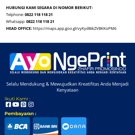
HUBUNGI KAMI SEGARA DI NOMOR BERIKUT:
Telphone:
0822 118 118 21
Whatsapp:
0822 118 118 21
HEAD OFFICE:
https://maps.app.goo.gl/vyKydBikZVBKKoPM6
Selalu Mendukung & Mewujudkan Kreatifitas Anda Menjadi
Kenyataan
Ikuti Kami :
Pembayaran :