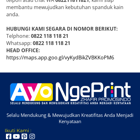
telpon atau chat WA
082211811821
, kami siap
membantu mewujudkan kebutuhan spanduk kain
anda.
HUBUNGI KAMI SEGARA DI NOMOR BERIKUT:
Telphone:
0822 118 118 21
Whatsapp:
0822 118 118 21
HEAD OFFICE:
https://maps.app.goo.gl/vyKydBikZVBKKoPM6
Selalu Mendukung & Mewujudkan Kreatifitas Anda Menjadi
Kenyataan
Ikuti Kami :