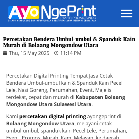
Daft
Percetakan Bendera Umbul-umbul & Spanduk Kain
Murah di Bolaang Mongondow Utara
Thu, 15 May 2025
11:14 PM
Percetakan Digital Printing Tempat Jasa Cetak
Bendera Umbul-umbul kain & Spanduk Kain Pecel
Lele, Nasi Goreng, Perumahan, Event, Majelis
terdekat, cepat dan murah di
Kabupaten Bolaang
Mongondow Utara
Sulawesi Utara
.
Kami
percetakan digital printing
ayongeprint di
Bolaang Mongondow Utara
, melayani cetak
umbul-umbul, spanduk kain Pecel Lele, Perumahan,
Event, Promosi Murah. Kami Melayani ke daerah