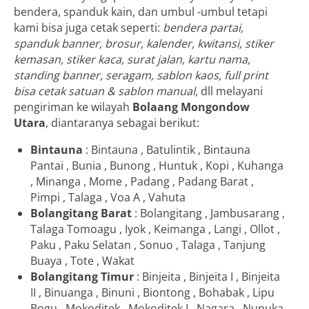
bendera, spanduk kain, dan umbul -umbul tetapi
kami bisa juga cetak seperti:
bendera partai,
spanduk banner, brosur, kalender, kwitansi, stiker
kemasan, stiker kaca, surat jalan, kartu nama,
standing banner, seragam, sablon kaos, full print
bisa cetak satuan & sablon manual
, dll melayani
pengiriman ke wilayah
Bolaang Mongondow
Utara
, diantaranya sebagai berikut:
Bintauna
: Bintauna , Batulintik , Bintauna
Pantai , Bunia , Bunong , Huntuk , Kopi , Kuhanga
, Minanga , Mome , Padang , Padang Barat ,
Pimpi , Talaga , Voa A , Vahuta
Bolangitang Barat
: Bolangitang , Jambusarang ,
Talaga Tomoagu , Iyok , Keimanga , Langi , Ollot ,
Paku , Paku Selatan , Sonuo , Talaga , Tanjung
Buaya , Tote , Wakat
Bolangitang Timur
: Binjeita , Binjeita I , Binjeita
II , Binuanga , Binuni , Biontong , Bohabak , Lipu
Bogu , Mokoditek , Mokoditek I , Nagara , Nunuka