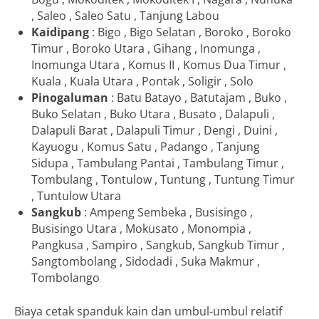
, Saleo , Saleo Satu , Tanjung Labou
Kaidipang
: Bigo , Bigo Selatan , Boroko , Boroko
Timur , Boroko Utara , Gihang , Inomunga ,
Inomunga Utara , Komus II , Komus Dua Timur ,
Kuala , Kuala Utara , Pontak , Soligir , Solo
Pinogaluman
: Batu Batayo , Batutajam , Buko ,
Buko Selatan , Buko Utara , Busato , Dalapuli ,
Dalapuli Barat , Dalapuli Timur , Dengi , Duini ,
Kayuogu , Komus Satu , Padango , Tanjung
Sidupa , Tambulang Pantai , Tambulang Timur ,
Tombulang , Tontulow , Tuntung , Tuntung Timur
, Tuntulow Utara
Sangkub
: Ampeng Sembeka , Busisingo ,
Busisingo Utara , Mokusato , Monompia ,
Pangkusa , Sampiro , Sangkub, Sangkub Timur ,
Sangtombolang , Sidodadi , Suka Makmur ,
Tombolango
Biaya cetak spanduk kain dan umbul-umbul relatif