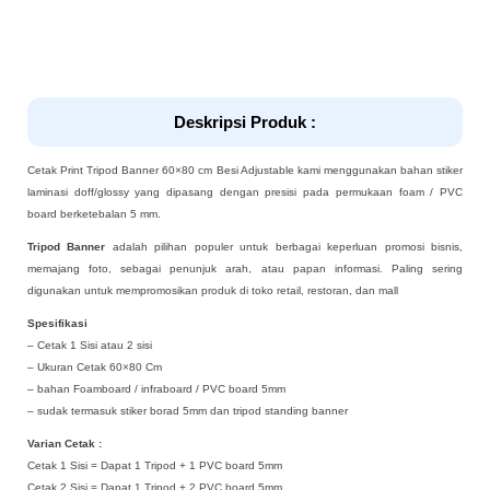
Deskripsi Produk :
Cetak Print Tripod Banner 60×80 cm Besi Adjustable kami menggunakan bahan stiker
laminasi doff/glossy yang dipasang dengan presisi pada permukaan foam / PVC
board berketebalan 5 mm.
Tripod Banner
adalah pilihan populer untuk berbagai keperluan promosi bisnis,
memajang foto, sebagai penunjuk arah, atau papan informasi. Paling sering
digunakan untuk mempromosikan produk di toko retail, restoran, dan mall
Spesifikasi
– Cetak 1 Sisi atau 2 sisi
– Ukuran Cetak 60×80 Cm
– bahan Foamboard / infraboard / PVC board 5mm
– sudak termasuk stiker borad 5mm dan tripod standing banner
Varian Cetak :
Cetak 1 Sisi = Dapat 1 Tripod + 1 PVC board 5mm
Cetak 2 Sisi = Dapat 1 Tripod + 2 PVC board 5mm