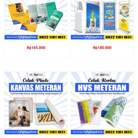
Rp
165.000
Rp
180.000