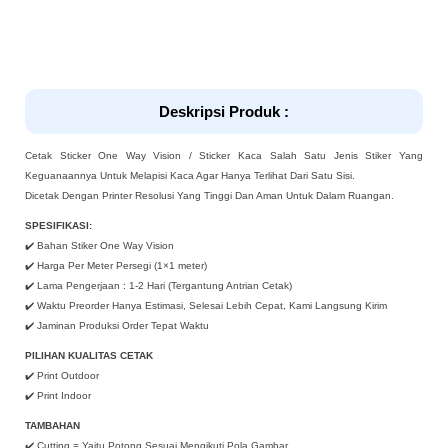
Deskripsi Produk :
Cetak Sticker One Way Vision / Sticker Kaca Salah Satu Jenis Stiker Yang
Keguanaannya Untuk Melapisi Kaca Agar Hanya Terlihat Dari Satu Sisi.
Dicetak Dengan Printer Resolusi Yang Tinggi Dan Aman Untuk Dalam Ruangan.
SPESIFIKASI:
✔️ Bahan Stiker One Way Vision
✔️ Harga Per Meter Persegi (1×1 meter)
✔️ Lama Pengerjaan : 1-2 Hari (Tergantung Antrian Cetak)
✔️ Waktu Preorder Hanya Estimasi, Selesai Lebih Cepat, Kami Langsung Kirim
✔️ Jaminan Produksi Order Tepat Waktu
PILIHAN KUALITAS CETAK
✔️ Print Outdoor
✔️ Print Indoor
TAMBAHAN
✔️ Cutting = Yaitu Potong Sesuai Mengikuti Pola Gambar