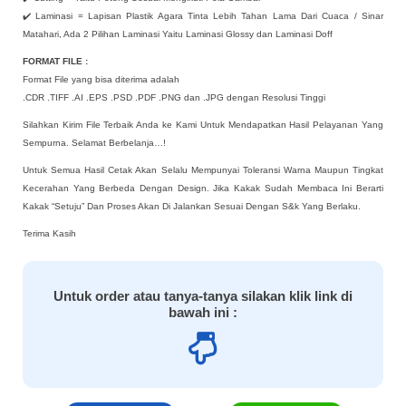
✔️ Laminasi = Lapisan Plastik Agara Tinta Lebih Tahan Lama Dari Cuaca / Sinar
Matahari, Ada 2 Pilihan Laminasi Yaitu Laminasi Glossy dan Laminasi Doff
FORMAT FILE :
Format File yang bisa diterima adalah
.CDR .TIFF .AI .EPS .PSD .PDF .PNG dan .JPG dengan Resolusi Tinggi
Silahkan Kirim File Terbaik Anda ke Kami Untuk Mendapatkan Hasil Pelayanan Yang
Sempurna. Selamat Berbelanja…!
Untuk Semua Hasil Cetak Akan Selalu Mempunyai Toleransi Warna Maupun Tingkat
Kecerahan Yang Berbeda Dengan Design. Jika Kakak Sudah Membaca Ini Berarti
Kakak “Setuju” Dan Proses Akan Di Jalankan Sesuai Dengan S&k Yang Berlaku.
Terima Kasih
Untuk order atau tanya-tanya silakan klik link di
bawah ini :