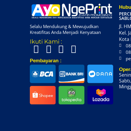
Hubu
PERC
SABL
Jl. HM
Selalu Mendukung & Mewujudkan
Kreatifitas Anda Menjadi Kenyataan
Kel. J
Kota 
Ikuti Kami :
08
08
pe
Pembayaran :
Oper
Senin
Sabtu
Mingg