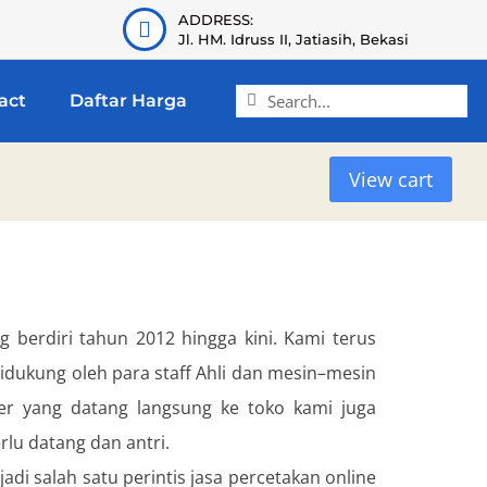
ADDRESS:
Jl. HM. Idruss II, Jatiasih, Bekasi
act
Daftar Harga
View cart
g berdiri tahun 2012 hingga kini. Kami terus
idukung oleh para staff Ahli dan mesin–mesin
mer yang datang langsung ke toko kami juga
lu datang dan antri.
di salah satu perintis jasa percetakan online