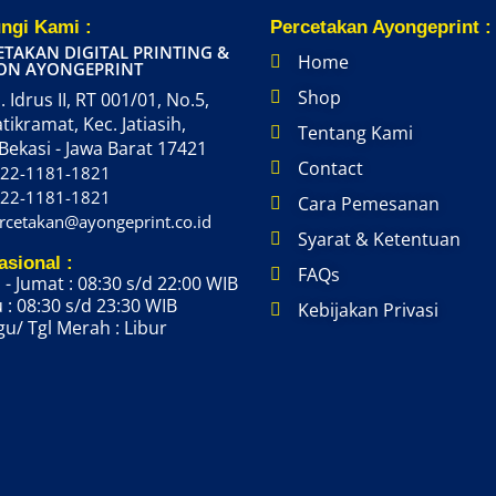
ngi Kami :
Percetakan Ayongeprint :
ETAKAN DIGITAL PRINTING &
Home
ON AYONGEPRINT
Shop
. Idrus II, RT 001/01, No.5,
atikramat, Kec. Jatiasih,
Tentang Kami
Bekasi - Jawa Barat 17421
Contact
22-1181-1821
22-1181-1821
Cara Pemesanan
rcetakan@ayongeprint.co.id
Syarat & Ketentuan
asional :
FAQs
 - Jumat : 08:30 s/d 22:00 WIB
 : 08:30 s/d 23:30 WIB
Kebijakan Privasi
u/ Tgl Merah : Libur