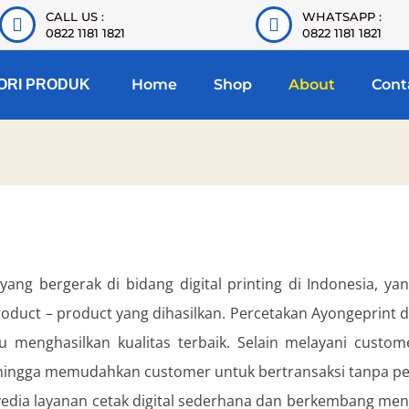
CALL US :
WHATSAPP :
0822 1181 1821
0822 1181 1821
Home
Shop
About
Cont
ORI PRODUK
ng bergerak di bidang digital printing di Indonesia, yan
duct – product yang dihasilkan. Percetakan Ayongeprint d
 menghasilkan kualitas terbaik. Selain melayani custo
ingga memudahkan customer untuk bertransaksi tanpa per
dia layanan cetak digital sederhana dan berkembang menja