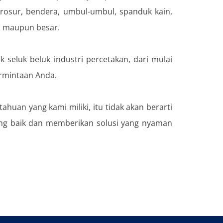
brosur, bendera, umbul-umbul, spanduk kain,
l maupun besar.
eluk beluk industri percetakan, dari mulai
ermintaan Anda.
uan yang kami miliki, itu tidak akan berarti
ng baik dan memberikan solusi yang nyaman