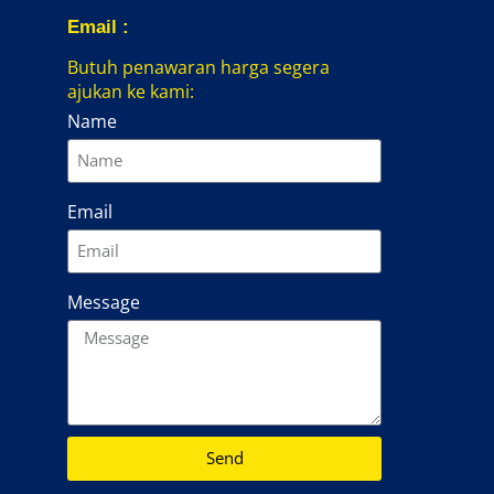
Email :
Butuh penawaran harga segera
ajukan ke kami:
Name
Email
Message
Send