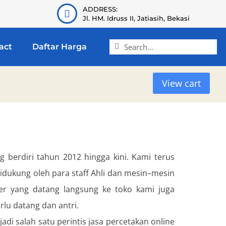
ADDRESS:
Jl. HM. Idruss II, Jatiasih, Bekasi
act
Daftar Harga
View cart
g berdiri tahun 2012 hingga kini. Kami terus
idukung oleh para staff Ahli dan mesin–mesin
mer yang datang langsung ke toko kami juga
lu datang dan antri.
di salah satu perintis jasa percetakan online