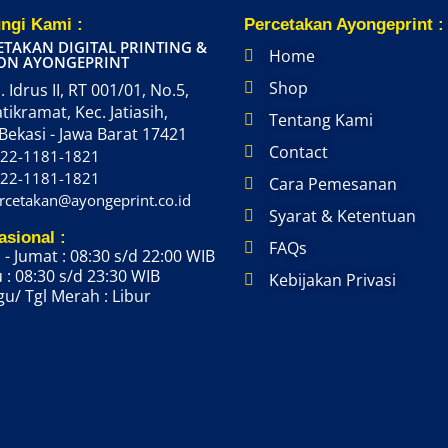
ngi Kami :
Percetakan Ayongeprint :
ETAKAN DIGITAL PRINTING &
Home
ON AYONGEPRINT
Shop
. Idrus II, RT 001/01, No.5,
atikramat, Kec. Jatiasih,
Tentang Kami
Bekasi - Jawa Barat 17421
Contact
22-1181-1821
22-1181-1821
Cara Pemesanan
rcetakan@ayongeprint.co.id
Syarat & Ketentuan
asional :
FAQs
 - Jumat : 08:30 s/d 22:00 WIB
 : 08:30 s/d 23:30 WIB
Kebijakan Privasi
u/ Tgl Merah : Libur