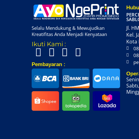
Hubu
PERC
SABL
Jl. HM
Selalu Mendukung & Mewujudkan
Kreatifitas Anda Menjadi Kenyataan
Kel. J
Kota 
Ikuti Kami :
08
08
pe
Pembayaran :
Oper
Senin
Sabtu
Mingg