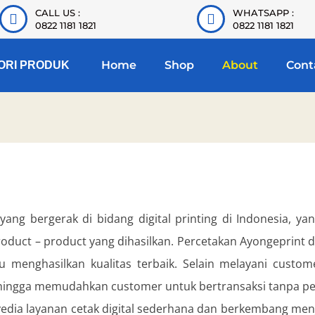
CALL US :
WHATSAPP :
0822 1181 1821
0822 1181 1821
Home
Shop
About
Cont
ORI PRODUK
ng bergerak di bidang digital printing di Indonesia, yan
duct – product yang dihasilkan. Percetakan Ayongeprint d
 menghasilkan kualitas terbaik. Selain melayani custo
ingga memudahkan customer untuk bertransaksi tanpa per
dia layanan cetak digital sederhana dan berkembang menja