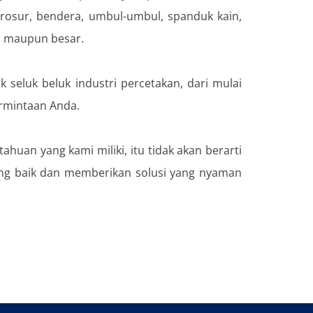
brosur, bendera, umbul-umbul, spanduk kain,
l maupun besar.
eluk beluk industri percetakan, dari mulai
ermintaan Anda.
uan yang kami miliki, itu tidak akan berarti
ng baik dan memberikan solusi yang nyaman