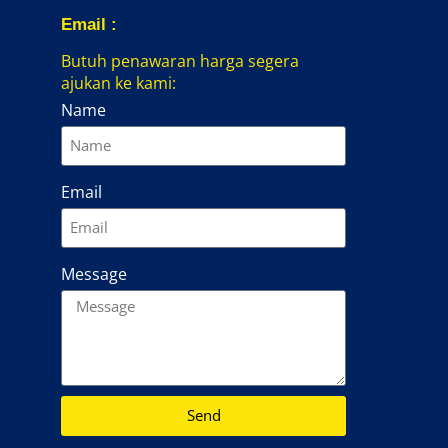
Email :
Butuh penawaran harga segera
ajukan ke kami:
Name
Email
Message
Send