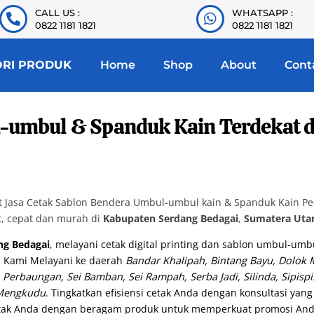
CALL US :
WHATSAPP :
0822 1181 1821
0822 1181 1821
ORI PRODUK
Home
Shop
About
Cont
-umbul & Spanduk Kain Terdekat d
Jasa Cetak Sablon Bendera Umbul-umbul kain & Spanduk Kain Pece
t, cepat dan murah di
Kabupaten Serdang Bedagai
,
Sumatera Uta
ng Bedagai
, melayani cetak digital printing dan sablon umbul-umbu
. Kami Melayani ke daerah
Bandar Khalipah, Bintang Bayu, Dolok 
 Perbaungan, Sei Bamban, Sei Rampah, Serba Jadi, Silinda, Sipispi
 Mengkudu
. Tingkatkan efisiensi cetak Anda dengan konsultasi ya
tak Anda dengan beragam produk untuk memperkuat promosi And