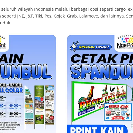
luruh wilayah Indonesia melalui berbagai opsi seperti cargo, exp
eperti JNE, J&T, Tiki, Pos, Gojek, Grab, Lalamove, dan lainnya. S
duduk.