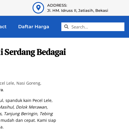
ADDRESS:
Jl. HM. Idruss II, Jatiasih, Bekasi
act
Daftar Harga
i Serdang Bedagai
l Lele, Nasi Goreng,
ra
.
l, spanduk kain Pecel Lele,
Masihul, Dolok Merawan,
s, Tanjung Beringin, Tebing
ng mudah dan cepat. Kami siap
a.