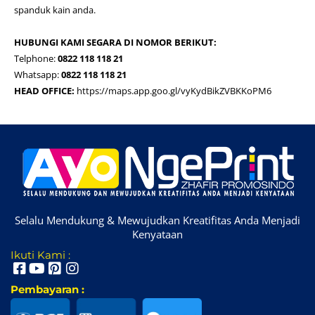
spanduk kain anda.
HUBUNGI KAMI SEGARA DI NOMOR BERIKUT:
Telphone:
0822 118 118 21
Whatsapp:
0822 118 118 21
HEAD OFFICE:
https://maps.app.goo.gl/vyKydBikZVBKKoPM6
Selalu Mendukung & Mewujudkan Kreatifitas Anda Menjadi
Kenyataan
Ikuti Kami :
Pembayaran :