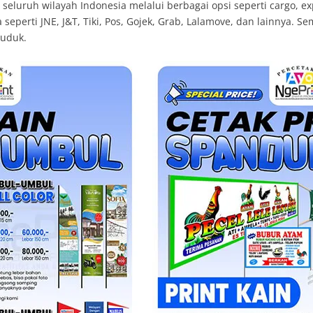
luruh wilayah Indonesia melalui berbagai opsi seperti cargo, exp
eperti JNE, J&T, Tiki, Pos, Gojek, Grab, Lalamove, dan lainnya. S
duduk.