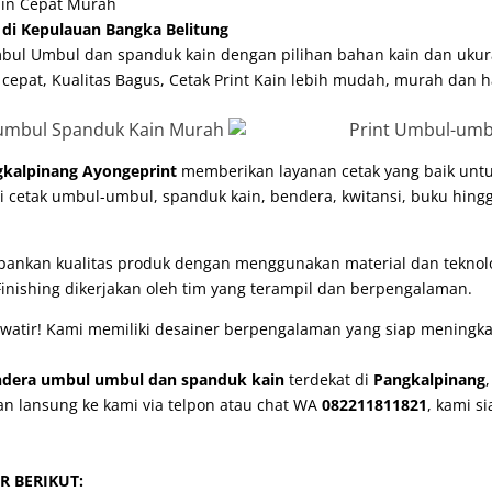
ain Cepat Murah
di Kepulauan Bangka Belitung
bul Umbul dan spanduk kain dengan pilihan bahan kain dan ukur
 cepat, Kualitas Bagus, Cetak Print Kain lebih mudah, murah dan h
ngkalpinang
Ayongeprint
memberikan layanan cetak yang baik untu
i cetak umbul-umbul, spanduk kain, bendera, kwitansi, buku hin
pankan kualitas produk dengan menggunakan material dan tekno
Finishing dikerjakan oleh tim yang terampil dan berpengalaman.
watir! Kami memiliki desainer berpengalaman yang siap meningkat
ndera umbul umbul dan spanduk kain
terdekat di
Pangkalpinang
an lansung ke kami via telpon atau chat WA
082211811821
, kami 
R BERIKUT: