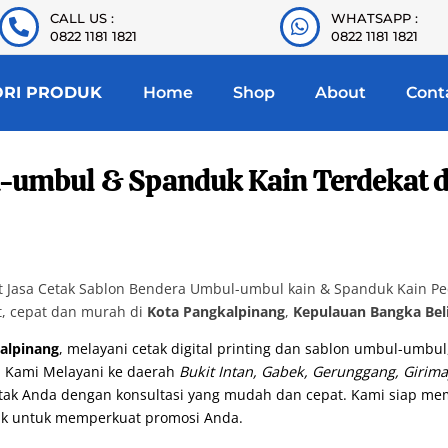
CALL US :
WHATSAPP :
0822 1181 1821
0822 1181 1821
ORI PRODUK
Home
Shop
About
Cont
-umbul & Spanduk Kain Terdekat d
Jasa Cetak Sablon Bendera Umbul-umbul kain & Spanduk Kain Pece
t, cepat dan murah di
Kota Pangkalpinang
,
Kepulauan Bangka Bel
alpinang
, melayani cetak digital printing dan sablon umbul-umbul
. Kami Melayani ke daerah
Bukit Intan, Gabek, Gerunggang, Girima
 cetak Anda dengan konsultasi yang mudah dan cepat. Kami siap 
k untuk memperkuat promosi Anda.