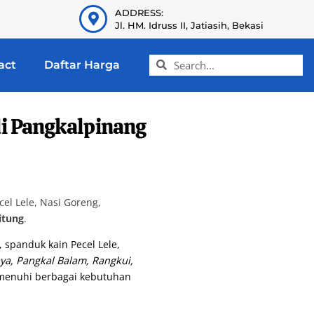
ADDRESS:
Jl. HM. Idruss II, Jatiasih, Bekasi
act
Daftar Harga
i Pangkalpinang
l Lele, Nasi Goreng,
itung
.
, spanduk kain Pecel Lele,
ya, Pangkal Balam, Rangkui,
memenuhi berbagai kebutuhan