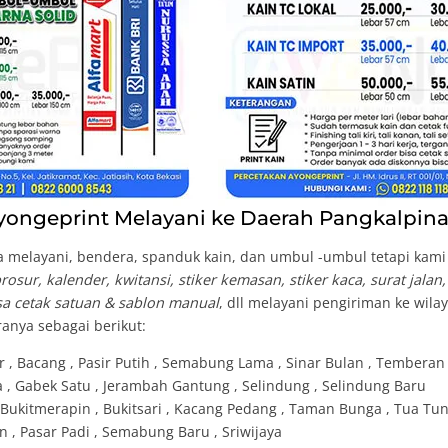
ongeprint Melayani ke Daerah Pangkalpina
 melayani, bendera, spanduk kain, dan umbul -umbul tetapi kami b
osur, kalender, kwitansi, stiker kemasan, stiker kaca, surat jalan
isa cetak satuan & sablon manual
, dll melayani pengiriman ke wil
anya sebagai berikut:
ar , Bacang , Pasir Putih , Semabung Lama , Sinar Bulan , Temberan
a , Gabek Satu , Jerambah Gantung , Selindung , Selindung Baru
, Bukitmerapin , Bukitsari , Kacang Pedang , Taman Bunga , Tua Tu
an , Pasar Padi , Semabung Baru , Sriwijaya