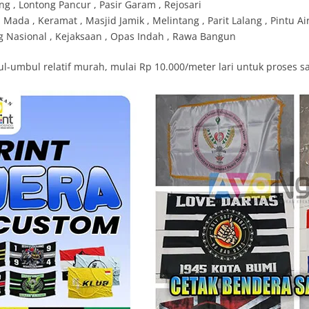
ng , Lontong Pancur , Pasir Garam , Rejosari
 Mada , Keramat , Masjid Jamik , Melintang , Parit Lalang , Pintu Ai
ng Nasional , Kejaksaan , Opas Indah , Rawa Bangun
l-umbul relatif murah, mulai Rp 10.000/meter lari untuk proses s