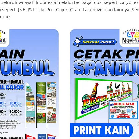
luruh wilayah Indonesia melalui berbagai opsi seperti cargo, exp
eperti JNE, J&T, Tiki, Pos, Gojek, Grab, Lalamove, dan lainnya. S
duduk.