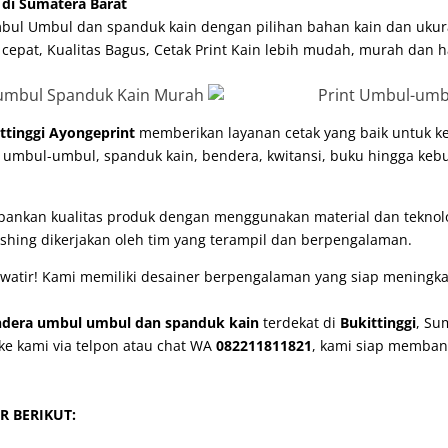
di Sumatera Barat
bul Umbul dan spanduk kain dengan pilihan bahan kain dan ukur
 cepat, Kualitas Bagus, Cetak Print Kain lebih mudah, murah dan h
ttinggi
Ayongeprint
memberikan layanan cetak yang baik untuk ke
k umbul-umbul, spanduk kain, bendera, kwitansi, buku hingga ke
pankan kualitas produk dengan menggunakan material dan tekno
nishing dikerjakan oleh tim yang terampil dan berpengalaman.
watir! Kami memiliki desainer berpengalaman yang siap meningkat
ndera umbul umbul dan spanduk kain
terdekat di
Bukittinggi
, Su
ke kami via telpon atau chat WA
082211811821
, kami siap memba
R BERIKUT: