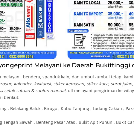
ongeprint Melayani ke Daerah Bukittinggi 
 melayani, bendera, spanduk kain, dan umbul -umbul tetapi kami b
osur, kalender, kwitansi, stiker kemasan, stiker kaca, surat jalan
isa cetak satuan & sablon manual
, dll melayani pengiriman ke wil
i berikut:
ing , Belakang Balok , Birugo , Kubu Tanjung , Ladang Cakiah , Paka
g Tengah Sawah , Benteng Pasar Atas , Bukit Apit Puhun , Bukit 