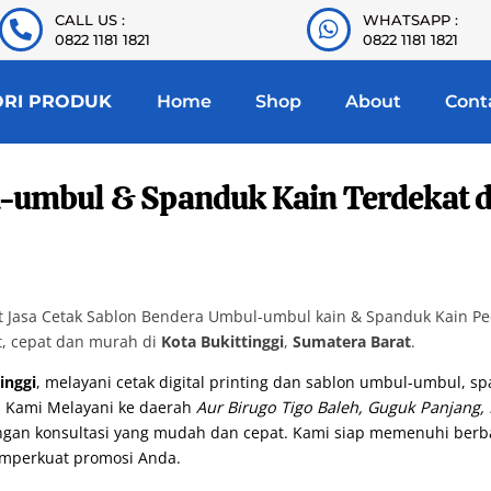
CALL US :
WHATSAPP :
0822 1181 1821
0822 1181 1821
ORI PRODUK
Home
Shop
About
Cont
umbul & Spanduk Kain Terdekat di
Jasa Cetak Sablon Bendera Umbul-umbul kain & Spanduk Kain Pece
t, cepat dan murah di
Kota Bukittinggi
,
Sumatera Barat
.
inggi
, melayani cetak digital printing dan sablon umbul-umbul, sp
. Kami Melayani ke daerah
Aur Birugo Tigo Baleh, Guguk Panjang,
dengan konsultasi yang mudah dan cepat. Kami siap memenuhi ber
mperkuat promosi Anda.