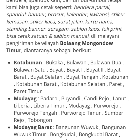
bendera, spanduk kain, dan umbul -umbul tetapi
kami bisa juga cetak seperti:
bendera partai,
spanduk banner, brosur, kalender, kwitansi, stiker
kemasan, stiker kaca, surat jalan, kartu nama,
standing banner, seragam, sablon kaos, full print
bisa cetak satuan & sablon manual
, dll melayani
pengiriman ke wilayah
Bolaang Mongondow
Timur
, diantaranya sebagai berikut:
Kotabunan
: Bukaka , Bulawan , Bulawan Dua ,
Bulawan Satu , Buyat , Buyat I , Buyat II , Buyat
Barat , Buyat Selatan , Buyat Tengah , Kotabunan
, Kotabunan Barat , Kotabunan Selatan , Paret ,
Paret Timur
Modayag
: Badaro , Buyandi , Candi Rejo , Lanut ,
Liberia , Liberia Timur , Modayag , Purworejo ,
Purworejo Tengah , Purworejo Timur , Sumber
Rejo , Tobongon
Modayag Barat
: Bangunan Wuwuk , Bangunan
Wuwuk Timur , Bongkudai , Bongkudai Barat ,