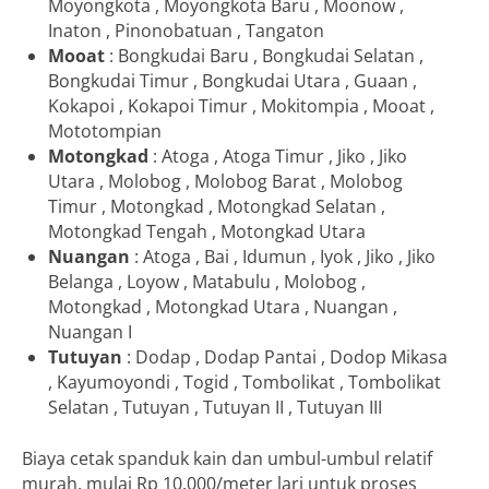
Moyongkota , Moyongkota Baru , Moonow ,
Inaton , Pinonobatuan , Tangaton
Mooat
: Bongkudai Baru , Bongkudai Selatan ,
Bongkudai Timur , Bongkudai Utara , Guaan ,
Kokapoi , Kokapoi Timur , Mokitompia , Mooat ,
Mototompian
Motongkad
: Atoga , Atoga Timur , Jiko , Jiko
Utara , Molobog , Molobog Barat , Molobog
Timur , Motongkad , Motongkad Selatan ,
Motongkad Tengah , Motongkad Utara
Nuangan
: Atoga , Bai , Idumun , Iyok , Jiko , Jiko
Belanga , Loyow , Matabulu , Molobog ,
Motongkad , Motongkad Utara , Nuangan ,
Nuangan I
Tutuyan
: Dodap , Dodap Pantai , Dodop Mikasa
, Kayumoyondi , Togid , Tombolikat , Tombolikat
Selatan , Tutuyan , Tutuyan II , Tutuyan III
Biaya cetak spanduk kain dan umbul-umbul relatif
murah, mulai Rp 10.000/meter lari untuk proses