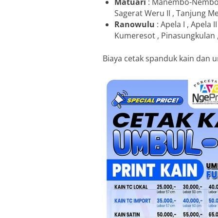
Matuari
: Manembo-Nembo 
Sagerat Weru II , Tanjung M
Ranowulu
: Apela I , Apel
Kumeresot , Pinasungkulan 
Biaya cetak spanduk kain dan u