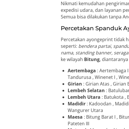
Nikmati kemudahan pengiriman k
expedisi udara, dan layanan pen
Semua bisa dilakukan tanpa An
Percetakan Spanduk Ay
Percetakan ayongeprint tidak h
seperti:
bendera partai, spanduk
nama, standing banner, seragam
ke wilayah
Bitung
, diantaranya
Aertembaga
: Aertembaga I 
Tandurusa , Winenet I , Wine
Girian
: Girian Atas , Girian
Lembeh Selatan
: Batuluba
Lembeh Utara
: Batukota , 
Madidir
: Kadoodan , Madidi
Wangurer Utara
Maesa
: Bitung Barat I , Bit
Pateten III