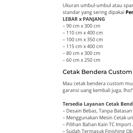
Ukuran umbul-umbul atau span
standar yang sering dipakai
Pe
LEBAR x PANJANG
– 90 cm x 300 cm
– 110 cm x 400 cm
– 100 cm x 350 cm
– 115 cm x 400 cm
– 80 cm x 300 cm
– 60 cm x 250 cm
Cetak Bendera Custom 
Mau cetak bendera custom mura
garansi uang kembali juga, lh
Tersedia Layanan Cetak Bend
– Desain Bebas, Tanpa Batasa
– Menggunakan Mesin Cetak unt
– Pilihan Bahan Kain TC Import 
– Sudah Termasuk Finishing Obr