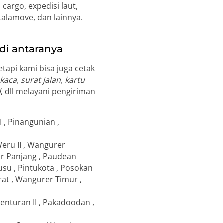
cargo, expedisi laut,
 Lalamove, dan lainnya.
di antaranya
tapi kami bisa juga cetak
aca, surat jalan, kartu
l
, dll melayani pengiriman
I , Pinangunian ,
 Weru II , Wangurer
ir Panjang , Paudean
usu , Pintukota , Posokan
rat , Wangurer Timur ,
akenturan II , Pakadoodan ,