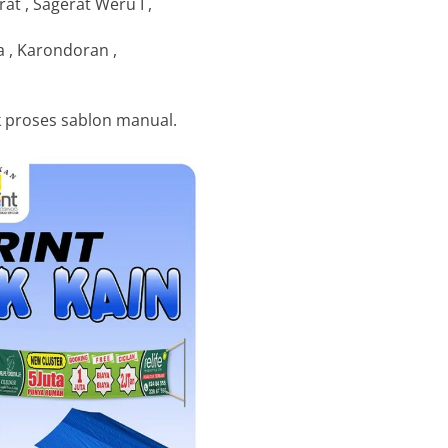
 , Sagerat Weru I ,
a , Karondoran ,
k proses sablon manual.