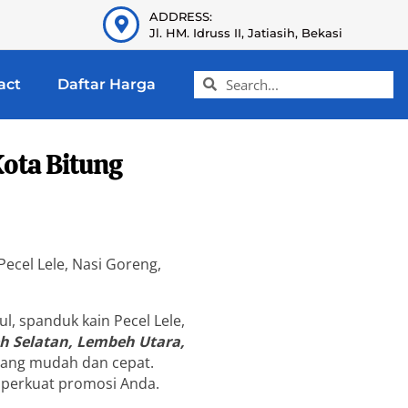
ADDRESS:
Jl. HM. Idruss II, Jatiasih, Bekasi
act
Daftar Harga
ota Bitung
ecel Lele, Nasi Goreng,
l, spanduk kain Pecel Lele,
h Selatan, Lembeh Utara,
 yang mudah dan cepat.
perkuat promosi Anda.