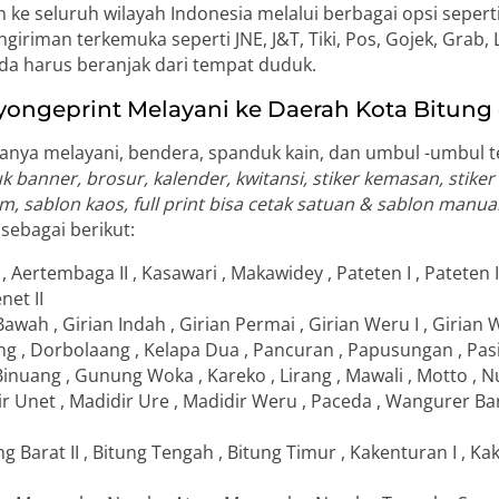
e seluruh wilayah Indonesia melalui berbagai opsi seperti 
giriman terkemuka seperti JNE, J&T, Tiki, Pos, Gojek, Grab,
da harus beranjak dari tempat duduk.
ongeprint Melayani ke Daerah Kota Bitung 
anya melayani, bendera, spanduk kain, dan umbul -umbul te
 banner, brosur, kalender, kwitansi, stiker kemasan, stiker k
, sablon kaos, full print bisa cetak satuan & sablon manua
 sebagai berikut:
, Aertembaga II , Kasawari , Makawidey , Pateten I , Pateten I
net II
 Bawah , Girian Indah , Girian Permai , Girian Weru I , Girian
ng , Dorbolaang , Kelapa Dua , Pancuran , Papusungan , Pas
Binuang , Gunung Woka , Kareko , Lirang , Mawali , Motto , N
r Unet , Madidir Ure , Madidir Weru , Paceda , Wangurer Ba
ung Barat II , Bitung Tengah , Bitung Timur , Kakenturan I , K