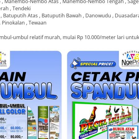
, Manembo-Nembo Atas , Manembo-Nembo Tengah , Sagerat
erah , Tendeki
a II , Batuputih Atas , Batuputih Bawah , Danowudu , Duasadar
, Pinokalan , Tewaan
mbul-umbul relatif murah, mulai Rp 10.000/meter lari untu