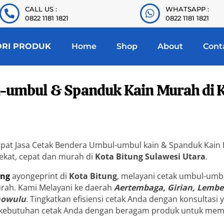
CALL US :
WHATSAPP :
0822 1181 1821
0822 1181 1821
ORI PRODUK
Home
Shop
About
Cont
-umbul & Spanduk Kain Murah di K
mpat Jasa Cetak Bendera Umbul-umbul kain & Spanduk Kain P
dekat, cepat dan murah di
Kota Bitung
Sulawesi Utara
.
ing
ayongeprint di
Kota Bitung
, melayani cetak umbul-umbu
rah. Kami Melayani ke daerah
Aertembaga, Girian, Lembe
nowulu
.
Tingkatkan efisiensi cetak Anda dengan konsultasi
 kebutuhan cetak Anda dengan beragam produk untuk mem