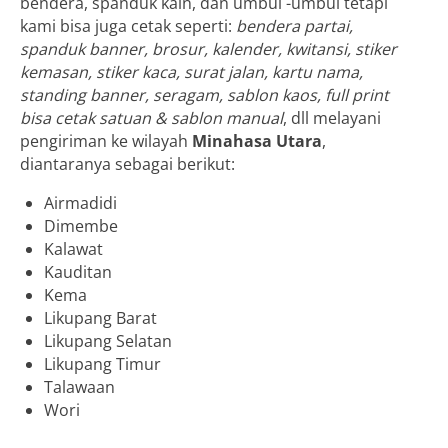
bendera, spanduk kain, dan umbul -umbul tetapi
kami bisa juga cetak seperti:
bendera partai,
spanduk banner, brosur, kalender, kwitansi, stiker
kemasan, stiker kaca, surat jalan, kartu nama,
standing banner, seragam, sablon kaos, full print
bisa cetak satuan & sablon manual
, dll melayani
pengiriman ke wilayah
Minahasa Utara
,
diantaranya sebagai berikut:
Airmadidi
Dimembe
Kalawat
Kauditan
Kema
Likupang Barat
Likupang Selatan
Likupang Timur
Talawaan
Wori