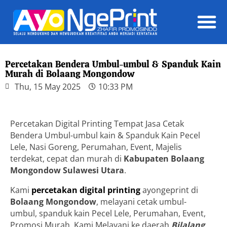
Daft
Percetakan Bendera Umbul-umbul & Spanduk Kain
Murah di Bolaang Mongondow
Thu, 15 May 2025
10:33 PM
Percetakan Digital Printing Tempat Jasa Cetak
Bendera Umbul-umbul kain & Spanduk Kain Pecel
Lele, Nasi Goreng, Perumahan, Event, Majelis
terdekat, cepat dan murah di
Kabupaten Bolaang
Mongondow
Sulawesi Utara
.
Kami
percetakan digital printing
ayongeprint di
Bolaang Mongondow
, melayani cetak umbul-
umbul, spanduk kain Pecel Lele, Perumahan, Event,
Promosi Murah. Kami Melayani ke daerah
Bilalang,